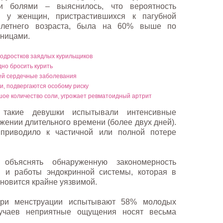
и болями – выяснилось, что вероятность
м у женщин, пристрастившихся к пагубной
 летнего возраста, была на 60% выше по
тницами.
одростков заядлых курильщиков
дно бросить курить
ей сердечные заболевания
, подвергаются особому риску
ое количество соли, угрожает ревматоидный артрит
, такие девушки испытывали интенсивные
ении длительного времени (более двух дней).
приводило к частичной или полной потере
объяснять обнаруженную закономерность
в и работы эндокринной системы, которая в
новится крайне уязвимой.
 при менструации испытывают 58% молодых
учаев неприятные ощущения носят весьма