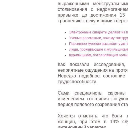
выраженными менструальным
столкновения с недомогание
привычке до достижения 13
сравнению с некурящими сверс
Электронные сигареты делают из п
Ученые рассказали, почему так тру
Пассивное курение вызывает у дет
Люди, проживающие с курильщиками
Курильщикам, потребляющим больш
Как показали исследования
неприятные ощущения на протяж
Нередко подобное состояние 
трудоспособности.
Сами специалисты склонны 
изменением состояния сосудо
период полового созревания ста
Хочется отметить, что боли
женщин, при этом в 14% сл
интенсивный характер.