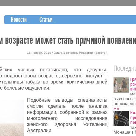
Новости
Статьи
м возрасте может стать причиной появлен
18 ноября, 2014 / Ольга Вовченко, Редактор новостей
Последни
йских ученых показывают, что девушки,
в подростковом возрасте, серьезно рискуют –
Гр
ительницы табака во время критических дней
ро
е болевые ощущения.
вн
ме
выхлопы сп
Подобные выводы специалисты
нерожденно
смогли сделать после анализа
» »
информации, собранной в рамках
Ни
пр
многолетнего исследования
по
женского здоровья жительниц
та
Австралии.
Монаша в 