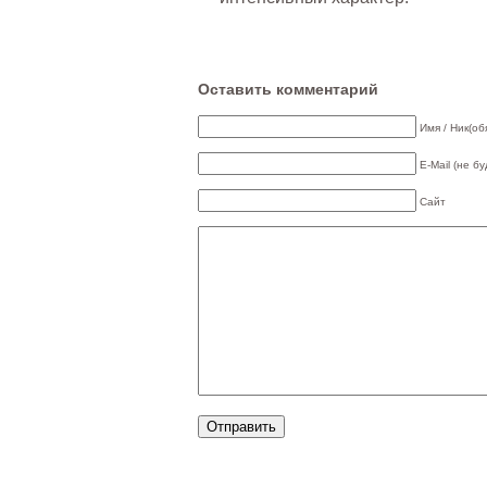
Оставить комментарий
Имя / Ник(об
E-Mail (не б
Сайт