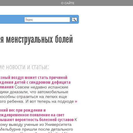
О САЙТЕ
ия менструальных болей
е новости и статьи:
язный воздух может стать причиной
ждения детей с синдромом дефицита
имания
Совсем недавно испанские
дики доказали, что автомобильные
особны отразиться на легких еще
»
го ребенка. И вот теперь на подходе
зкий вес при рождении и
еждевременное появление на свет
вышают вероятность болезней суставов
К
кому выводу ученые из Университета
Мельбурне пришли после детального