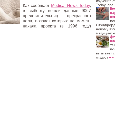
изучения с
Today, спе
Как сообщает
Medical News Today
,
Бо
в выборку вошли данные 9067
на
представительниц прекрасного
не
пола, возраст которых на момент
ис
Стэндфордс
начала проекта (в 1996 году)
новому взг
медицинск
Ле
степень оп
по
те
по
вызывает с
» » 
отдают