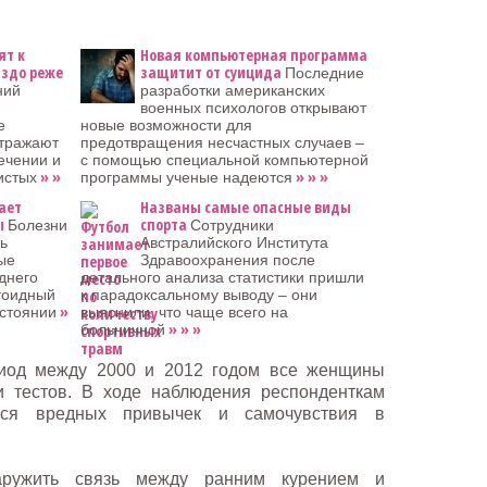
ят к
Новая компьютерная программа
аздо реже
защитит от суицида
Последние
ний
разработки американских
военных психологов открывают
e
новые возможности для
отражают
предотвращения несчастных случаев –
ечении и
с помощью специальной компьютерной
» »
» » »
истых
программы ученые надеются
ает
Названы самые опасные виды
ы
спорта
Болезни
Сотрудники
нь
Австралийского Института
ые
Здравоохранения после
днего
детального анализа статистики пришли
тоидный
к парадоксальному выводу – они
»
остоянии
выяснили, что чаще всего на
» » »
больничной
риод между 2000 и 2012 годом все женщины
и тестов. В ходе наблюдения респонденткам
еся вредных привычек и самочувствия в
аружить связь между ранним курением и