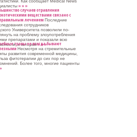
татистики. Как сообщает Medical News
» » »
циалисты
льшинство случаев отравления
ркотическими веществами связано с
правильным лечением
Последние
следования сотрудников
кого Университета позволили по-
лянуть на проблему злоупотребления
ими препаратами и показали всю
чебные травы не всегда бывают
» » »
асности, к которой
лезными
Несмотря на стремительные
мпы развития современной медицины,
льза фитотерапии до сих пор не
омнений. Более того, многие пациенты
»