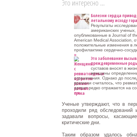
Это интересно ...
Болезни сердца привод
летальному исходу гор
Результаты исследова
американских ученых,
опубликованные в Journal of th
American Medical Association, 
положительные изменения в л
профилактике сердечно-сосуд
»
Это заболевание вызыв
преждевременные род
суставов вносят в жиз
женщины определенн
ограничения. Однако до после
времени считалось, что ревма
артрит редко отражается на с
» »
Ученые утверждают, что в пе
проходили ряд обследований 
задавали вопросы, касающи
критические дни.
Таким образом удалось обн