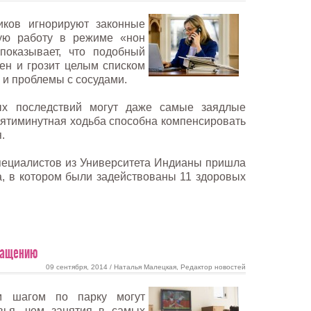
ков игнорируют законные
ую работу в режиме «нон
показывает, что подобный
ен и грозит целым списком
 и проблемы с сосудами.
ых последствий могут даже самые заядлые
пятиминутная ходьба способна компенсировать
.
пециалистов из Университета Индианы пришла
, в котором были задействованы 11 здоровых
кращению
09 сентября, 2014 / Наталья Малецкая, Редактор новостей
м шагом по парку могут
вья, чем занятия в самых