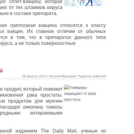
ю сплит-вакцину, которая
аже от тех штаммов вируса
льно в составе препарата.
ная гриппозная вакцина относится к классу
ых вакцин. Их главное отличие от обычных
тся в том, что в препаратах данного типа
ируса, а не только поверхностные
ты
28 августа, 2014 / Наталья Малецкая, Редактор новостей
и продукт, который поможет
икновения рака простаты.
ым продуктом для мужчин
лагодаря ликопину томаты
родными антираковыми
анной изданием The Daily Mail, ученые из