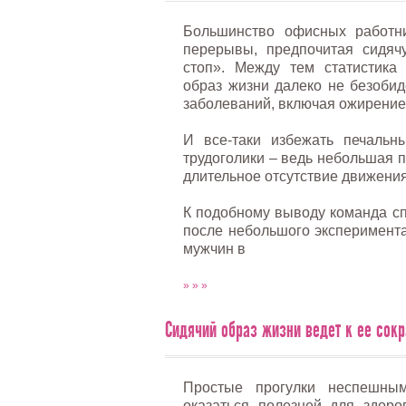
Большинство офисных работни
перерывы, предпочитая сидяч
стоп». Между тем статистика 
образ жизни далеко не безобид
заболеваний, включая ожирение
И все-таки избежать печальн
трудоголики – ведь небольшая 
длительное отсутствие движения
К подобному выводу команда с
после небольшого эксперимента
мужчин в
» » »
Сидячий образ жизни ведет к ее со
Простые прогулки неспешны
оказаться полезней для здоро