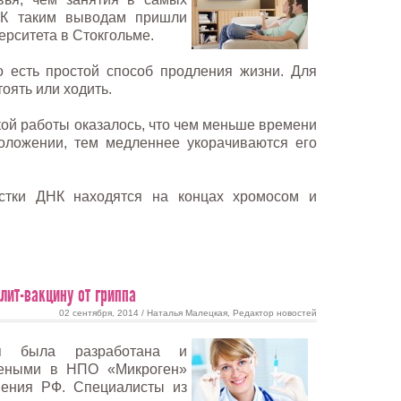
 К таким выводам пришли
рситета в Стокгольме.
о есть простой способ продления жизни. Для
оять или ходить.
кой работы оказалось, что чем меньше времени
оложении, тем медленнее укорачиваются его
астки ДНК находятся на концах хромосом и
ит-вакцину от гриппа
02 сентября, 2014 / Наталья Малецкая, Редактор новостей
ия была разработана и
чеными в НПО «Микроген»
нения РФ. Специалисты из