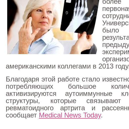
более 
первона
сотрудн
Униве
было п
результ
предыд
экспери
органи
американскими коллегами в 2013 году
Благодаря этой работе стало известн
потребляющих большое колич
активизируются аутоиммунные к
структуры, которые связывают
ревматоидного артрита и рассеянн
сообщает
Medical News Today
.