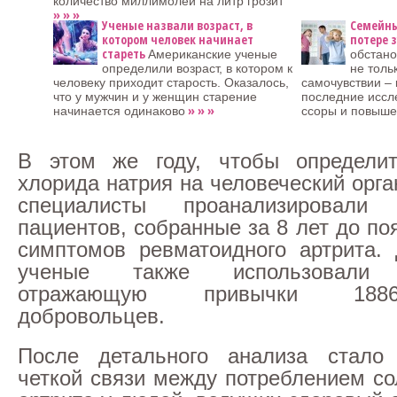
количество миллимолей на литр грозит
» » »
Ученые назвали возраст, в
Семейны
котором человек начинает
потере 
стареть
Американские ученые
обстано
определили возраст, в котором к
не толь
человеку приходит старость. Оказалось,
самочувствии – 
что у мужчин и у женщин старение
последние иссл
» » »
начинается одинаково
ссоры и повыше
В этом же году, чтобы определит
хлорида натрия на человеческий орг
специалисты проанализировал
пациентов, собранные за 8 лет до п
симптомов ревматоидного артрита.
ученые также использовали 
отражающую привычки 188
добровольцев.
После детального анализа стало 
четкой связи между потреблением со