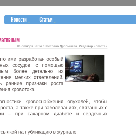
Новости
Статьи
рмативным
06 октября, 2014 / Светлана Дробышева, Редактор новостей
что ими разработан особый
сных сосудов, с помощью
жным более детально их
жения мелких ответвлений.
ь ранние признаки роста
ения кровотока.
гностики кровоснабжения опухолей, чтобы
роста, а также при заболеваниях, связанных с
ови – при сахарном диабете и сердечных
 ссылкой на публикацию в журнале