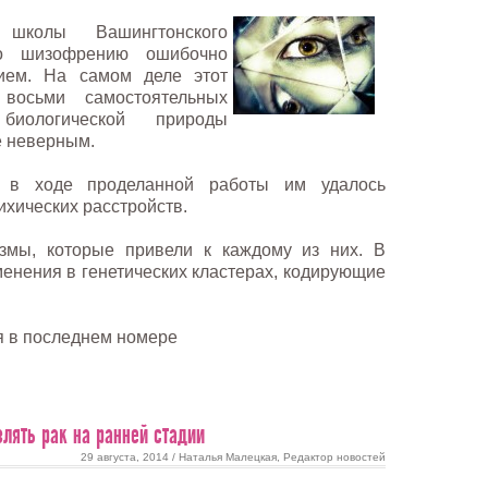
 школы Вашингтонского
что шизофрению ошибочно
ием. На самом деле этот
восьми самостоятельных
иологической природы
е неверным.
, в ходе проделанной работы им удалось
хических расстройств.
змы, которые привели к каждому из них. В
менения в генетических кластерах, кодирующие
я в последнем номере
лять рак на ранней стадии
29 августа, 2014 / Наталья Малецкая, Редактор новостей