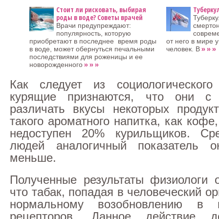
Стоит ли рисковать, выбирая
Туберку
роды в воде? Советы врачей
Туберку
Врачи предупреждают:
смертон
популярность, которую
соврем
приобретают в последнее время роды
от него в мире 
» » »
в воде, может обернуться печальными
человек. В
последствиями для роженицы и ее
» » »
новорожденного
Как следует из социологического
курящие признаются, что они с
различать вкусы некоторых продук
такого ароматного напитка, как кофе
недоступен 20% курильщиков. Ср
людей аналогичный показатель о
меньше.
Полученные результаты физиологи 
что табак, попадая в человеческий о
нормальному возобновлению в 
рецепторов. Данное действие до