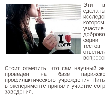
Эти в
сдела
иссле
котор
участ
доброво
серии 
тестов
отве
вопросо
Стоит отметить, что сам научный э
проведен на базе парижско
профилактического учреждения Пить
в эксперименте приняли участие сот
заведения.