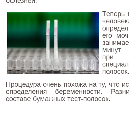
болезней.
Теперь 
человек
определ
его моч
занима
минут 
при
специал
полосок
Процедура очень похожа на ту, что и
определения беременности. Раз
составе бумажных тест-полосок.