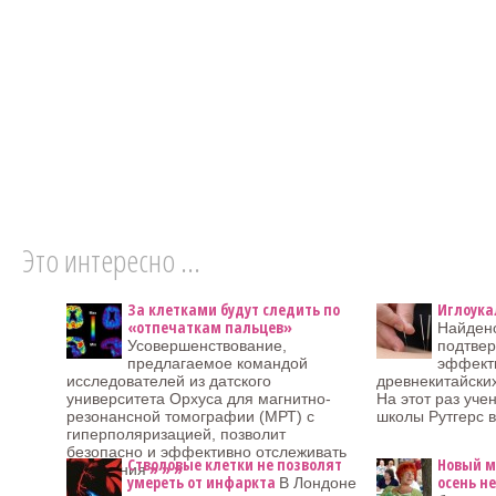
Это интересно ...
За клетками будут следить по
Иглоука
«отпечаткам пальцев»
Найден
Усовершенствование,
подтве
предлагаемое командой
эффект
исследователей из датского
древнекитайски
университета Орхуса для магнитно-
На этот раз уче
резонансной томографии (МРТ) с
школы Рутгерс 
гиперполяризацией, позволит
безопасно и эффективно отслеживать
Стволовые клетки не позволят
Новый м
» » »
изменения
умереть от инфаркта
осень н
В Лондоне