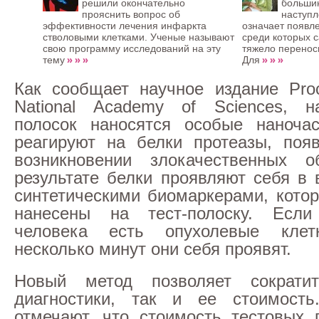
решили окончательно
больши
прояснить вопрос об
наступ
эффективности лечения инфаркта
означает появл
стволовыми клетками. Ученые называют
среди которых 
свою программу исследований на эту
тяжело перенос
» » »
» » »
тему
Для
Как сообщает научное издание Proc
National Academy of Sciences, н
полосок наносятся особые наночас
реагируют на белки протеазы, поя
возникновении злокачественных о
результате белки проявляют себя в 
синтетическими биомаркерами, кото
нанесены на тест-полоску. Есл
человека есть опухолевые клет
несколько минут они себя проявят.
Новый метод позволяет сократи
диагностики, так и ее стоимост
отмечают, что стоимость тестовых 