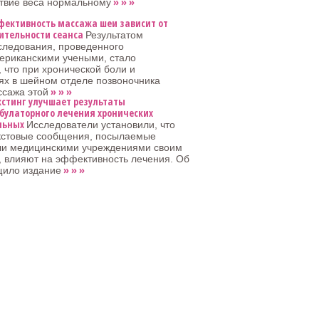
» » »
ствие веса нормальному
фективность массажа шеи зависит от
ительности сеанса
Результатом
следования, проведенного
ериканскими учеными, стало
 что при хронической боли и
ях в шейном отделе позвоночника
» » »
ссажа этой
кстинг улучшает результаты
булаторного лечения хронических
льных
Исследователи установили, что
кстовые сообщения, посылаемые
ли медицинскими учреждениями своим
 влияют на эффективность лечения. Об
» » »
щило издание