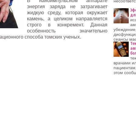
В наноимпульсном аппарате
несоответ
энергия заряда не затрагивает
Эф
жидкую среду, которая окружает
дл
камень, а целиком направляется
ис
строго в конкремент. Данная
ам
убеждение,
особенность значительно
дисфункци
ционного способа томских ученых.
сеансы ма
Те
ам
бо
те
врачами и
пациентам,
этом сооб