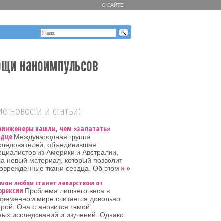
О САЙТЕ
мощи наноимпульсов
е новости и статьи:
оинженеры нашли, чем «залатать»
рдце
Международная группа
следователей, объединившая
ециалистов из Америки и Австралии,
а новый материал, который позволит
» »
оврежденные ткани сердца. Об этом
рмон любви станет лекарством от
орексии
Проблема лишнего веса в
временном мире считается довольно
трой. Она становится темой
ых исследований и изучений. Однако