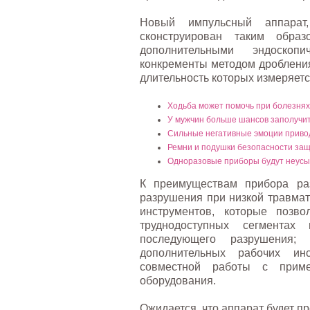
Новый импульсный аппар
сконструирован таким обра
дополнительными эндоскоп
конкременты методом дробления
длительность которых измеряет
Ходьба может помочь при болезнях
У мужчин больше шансов заполучит
Сильные негативные эмоции привод
Ремни и подушки безопасности за
Одноразовые приборы будут неусы
К преимуществам прибора раз
разрушения при низкой травмат
инструментов, которые позв
труднодоступных сегментах
последующего разрушения;
дополнительных рабочих ин
совместной работы с примен
оборудования.
Ожидается, что аппарат будет п