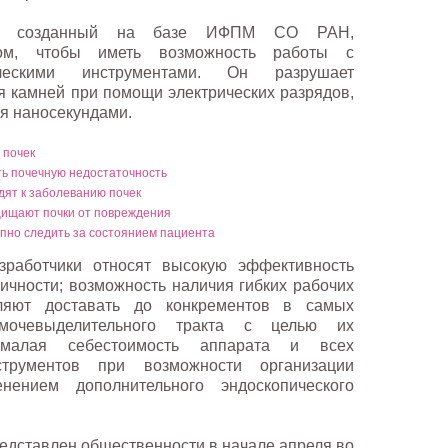
ат, созданный на базе ИФПМ СО РАН,
зом, чтобы иметь возможность работы с
ическими инструментами. Он разрушает
 камней при помощи электрических разрядов,
ся наносекундами.
 почек
ь почечную недостаточность
ят к заболеванию почек
щищают почки от повреждения
пно следить за состоянием пациента
работчики относят высокую эффективность
ичности; возможность наличия гибких рабочих
оляют доставать до конкрементов в самых
 мочевыделительного тракта с целью их
 малая себестоимость аппарата и всех
струментов при возможности организации
ением дополнительного эндоскопического
редставлен общественности в начале апреля во