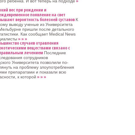
»
го ребенка. И вот теперь на подходе
зкий вес при рождении и
еждевременное появление на свет
вышают вероятность болезней суставов
К
кому выводу ученые из Университета
Мельбурне пришли после детального
татистики. Как сообщает Medical News
» » »
циалисты
льшинство случаев отравления
ркотическими веществами связано с
правильным лечением
Последние
следования сотрудников
кого Университета позволили по-
лянуть на проблему злоупотребления
ими препаратами и показали всю
» » »
асности, к которой