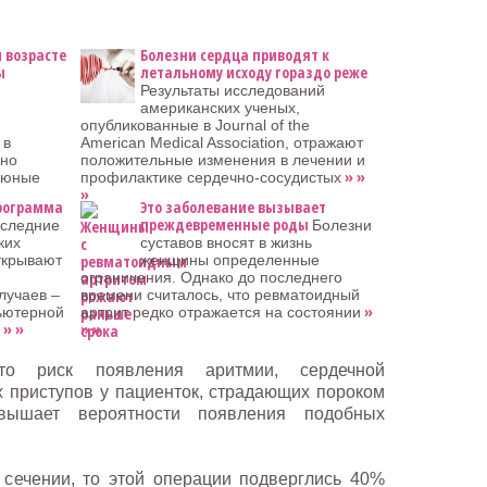
 возрасте
Болезни сердца приводят к
ы
летальному исходу гораздо реже
Результаты исследований
американских ученых,
опубликованные в Journal of the
 в
American Medical Association, отражают
зно
положительные изменения в лечении и
» »
е юные
профилактике сердечно-сосудистых
»
рограмма
Это заболевание вызывает
преждевременные роды
следние
Болезни
ких
суставов вносят в жизнь
ткрывают
женщины определенные
ограничения. Однако до последнего
лучаев –
времени считалось, что ревматоидный
»
ьютерной
артрит редко отражается на состоянии
 » »
» »
то риск появления аритмии, сердечной
 приступов у пациенток, страдающих пороком
евышает вероятности появления подобных
.
 сечении, то этой операции подверглись 40%