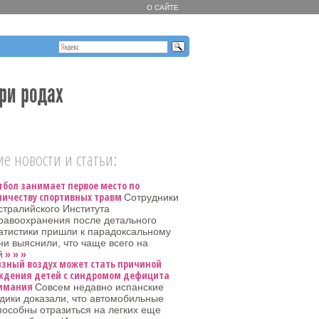
О САЙТЕ
ри родах
е новости и статьи:
тбол занимает первое место по
личеству спортивных травм
Сотрудники
стралийского Института
равоохранения после детального
атистики пришли к парадоксальному
ни выяснили, что чаще всего на
» » »
й
язный воздух может стать причиной
ждения детей с синдромом дефицита
имания
Совсем недавно испанские
дики доказали, что автомобильные
особны отразиться на легких еще