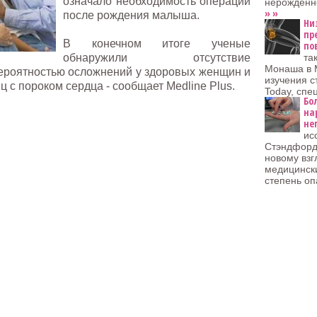
означало необходимость операции
нерожденно
» »
после рождения малыша.
Ни
пр
В конечном итоге ученые
по
обнаружили отсутствие
та
Монаша в 
ероятностью осложнений у здоровых женщин и
изучения с
 с пороком сердца - сообщает Medline Plus.
Today, спе
Бо
на
не
ис
Стэндфордс
новому взг
медицинск
степень оп