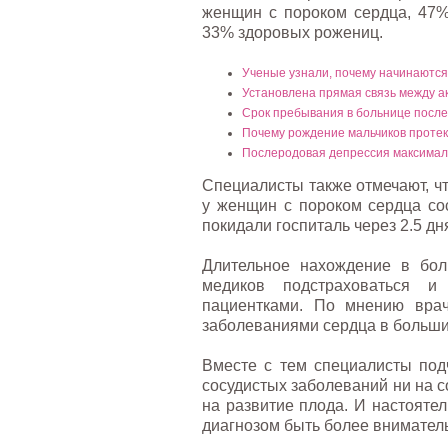
женщин с пороком сердца, 47%
33% здоровых рожениц.
Ученые узнали, почему начинаютс
Установлена прямая связь между 
Срок пребывания в больнице посл
Почему рождение мальчиков протек
Послеродовая депрессия максималь
Специалисты также отмечают, ч
у женщин с пороком сердца сос
покидали госпиталь через 2.5 дн
Длительное нахождение в бол
медиков подстраховаться и
пациентками. По мнению врач
заболеваниями сердца в больши
Вместе с тем специалисты подч
сосудистых заболеваний ни на 
на развитие плода. И настоят
диагнозом быть более внимател