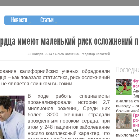
Новости
Статьи
рдца имеют маленький риск осложнений п
22 ноября, 2014 / Ольга Вовченко, Редактор новостей
Последни
дования калифорнийских ученых обрадовали
а – как показала статистика, риск осложнений
Фу
 не является слишком высоким.
ко
Ав
В ходе работы специалисты
Зд
анализа ст
проанализировали истории 2.7
выводу – о
миллионов рожениц. Среди них
больнично
более 3200 женщин страдали
Гр
ро
врожденным пороком сердца, при
вн
этом у 248 пациенток заболевание
ме
носило комплексный характер, что
выхлопы сп