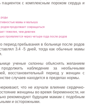
 пациенток с комплексным пороком сердца и
я роды
активностью мамы и малыша
е родов продолжает сокращаться
ает тяжелее, чем девочек
но проявляется через четыре года после родов
то период пребывания в больнице после родов
тавлял 3.4 -5 дней, тогда как обычные мамы
я.
ьнице ученые склонны объяснять желанием
 продолжить наблюдение за необычными
ей, восстановительный период у женщин с
нстве случаев находится в пределах нормы.
еркивают, что не изучали влияние сердечно-
состояние женщины во время беременности, ни
ельно рекомендуют будущим мамам с подобным
ьными и осторожными.