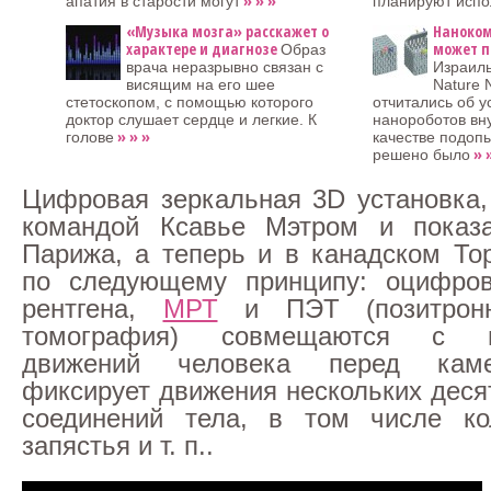
» » »
апатия в старости могут
планируют испо
«Музыка мозга» расскажет о
Наноком
характере и диагнозе
может п
Образ
врача неразрывно связан с
Израиль
висящим на его шее
Nature 
стетоскопом, с помощью которого
отчитались об 
доктор слушает сердце и легкие. К
нанороботов вну
» » »
голове
качестве подоп
» 
решено было
Цифровая зеркальная 3D установка,
командой Ксавье Мэтром и показ
Парижа, а теперь и в канадском Тор
по следующему принципу: оцифро
рентгена,
МРТ
и ПЭТ (позитронно
томография) совмещаются с и
движений человека перед каме
фиксирует движения нескольких деся
соединений тела, в том числе кол
запястья и т. п..