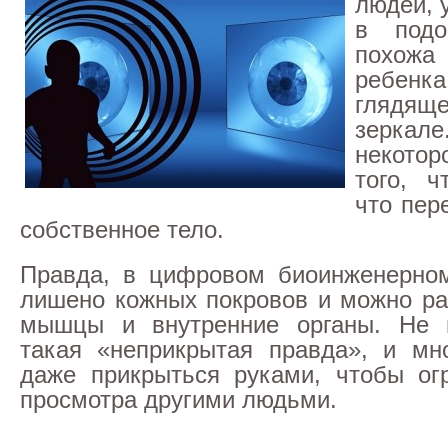
людей, 
в подо
похож
ребен
глядящ
зеркал
некото
того, ч
что пер
собственное тело.
Правда, в цифровом биоинженерном
лишено кожных покровов и можно раз
мышцы и внутренние органы. Не 
такая «неприкрытая правда», и мн
даже прикрыться руками, чтобы ог
просмотра другими людьми.