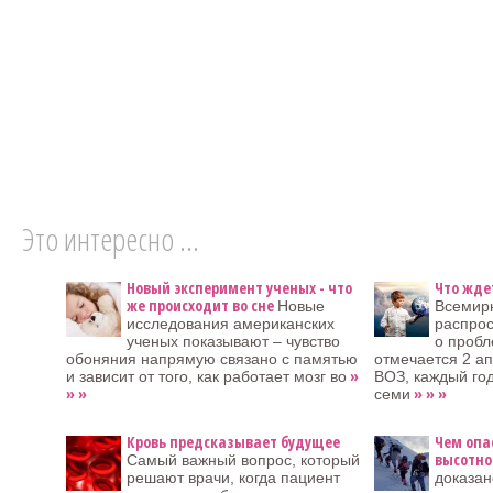
Это интересно ...
Новый эксперимент ученых - что
Что жде
же происходит во сне
Новые
Всемир
исследования американских
распро
ученых показывают – чувство
о пробл
обоняния напрямую связано с памятью
отмечается 2 а
»
и зависит от того, как работает мозг во
ВОЗ, каждый год
» »
» » »
семи
Кровь предсказывает будущее
Чем опа
высотно
Самый важный вопрос, который
решают врачи, когда пациент
доказан