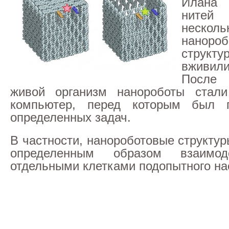
Илана
нитей
несколь
нанороб
структ
вживили
После 
живой организм нанороботы стали
компьютер, перед которым был 
определенных задач.
В частности, нанороботовые структу
определенным образом взаимод
отдельными клетками подопытного на