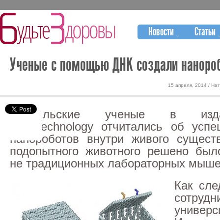
Новости
Статьи
Ученые с помощью ДНК создали нанороб
15 апреля, 2014 / На
Израильские ученые в изд
Nanotechnology отчитались об усп
нанороботов внутри живого сущест
подопытного животного решено был
не традиционных лабораторных мышей
Как сле
сотрудн
униве