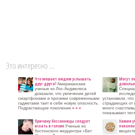
Это интересно ...
Что мешает людям услышать
Могут л
друг друга?
довольн
Американские
ученые из Лос-Анджелеса
Специа
доказали, что увлечение детей
исследо
смартфонами и прочими современными
установили, что
гаджетами таит в себе новую опасность.
страдающих от 
» » »
Подрастающее поколение
много счастлив
показывают тес
Причину бессонницы следует
Химия у
искать в голове
поколен
Ученые из
бостонского медцентра «Бет
веществ