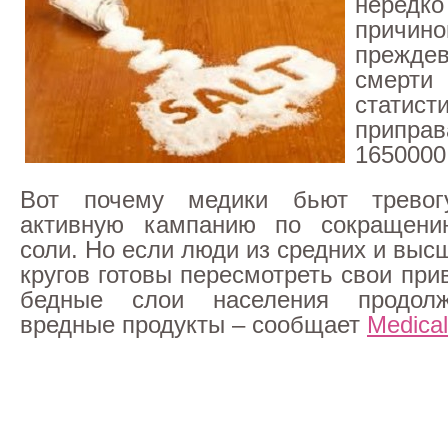
нередк
причино
прежде
смерт
статист
припр
1650000
Вот почему медики бьют тревог
активную кампанию по сокращени
соли. Но если люди из средних и вы
кругов готовы пересмотреть свои при
бедные слои населения продолж
вредные продукты – сообщает
Medica