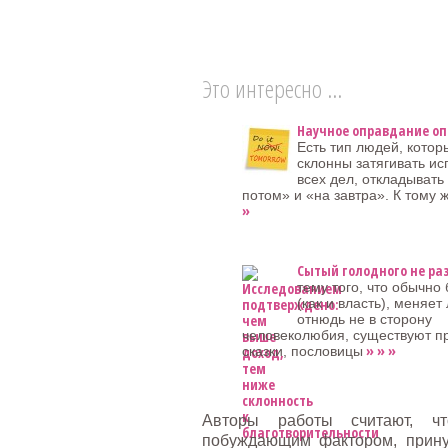
Это интересно ...
Научное оправдание о
Есть тип людей, котор
склонны затягивать и
всех дел, откладывать
потом» и «на завтра». К тому ж
»
Сытый голодного не ра
тему того, что обычно 
(как и власть), меняет
отнюдь не в сторону
человеколюбия, существуют пр
» » »
сказки, пословицы
Авторы работы считают, чт
побуждающим фактором, прину