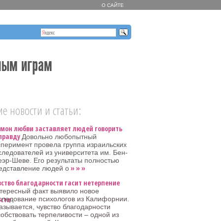
О САЙТЕ
тным играм
е новости и статьи:
рмон любви заставляет людей говорить
правду
Довольно любопытный
сперимент провела группа израильских
следователей из университета им. Бен-
еэр-Шеве. Его результаты полностью
» » »
едставление людей о
вство благодарности гасит нетерпение
тересный факт выявило новое
следование психологов из Калифорнии.
азывается, чувство благодарности
обствовать терпеливости – одной из