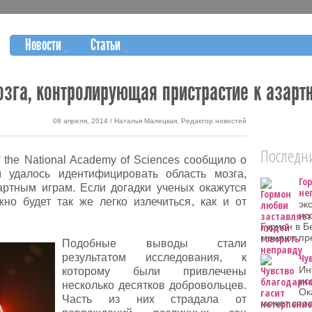
Новости
Статьи
озга, контролирующая пристрастие к азар
08 апреля, 2014 / Наталья Малецкая, Редактор новостей
Последни
 the National Academy of Sciences сообщило о
м удалось идентифицировать область мозга,
Го
зартным играм. Если догадки ученых окажутся
не
но будет так же легко излечиться, как и от
эк
ис
Гурион в Б
меняют пр
Подобные выводы стали
результатом исследования, к
Чу
Ин
которому были привлечены
ис
несколько десятков добровольцев.
Ок
Часть из них страдала от
может спос