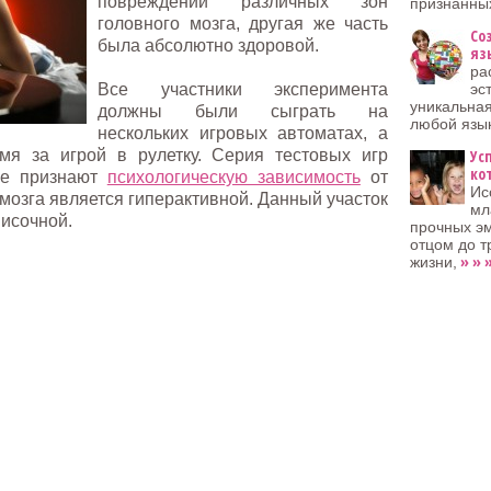
повреждений различных зон
признанных
головного мозга, другая же часть
Со
была абсолютно здоровой.
яз
ра
Все участники эксперимента
эс
уникальная
должны были сыграть на
любой язык
нескольких игровых автоматах, а
мя за игрой в рулетку. Серия тестовых игр
Ус
ко
рые признают
психологическую зависимость
от
Ис
 мозга является гиперактивной. Данный участок
мл
височной.
прочных э
отцом до т
» » 
жизни,