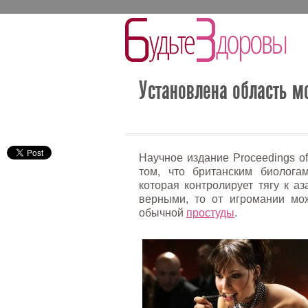
Установлена область м
Научное издание Proceedings of
том, что британским биолога
которая контролирует тягу к а
верными, то от игромании мож
обычной
простуды
.