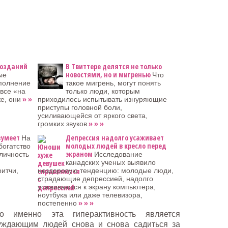
позданий
В Твиттере делятся не только
новостями, но и мигренью
ые
Что
сполнение
такое мигрень, могут понять
 все «на
только люди, которым
» »
е, они
приходилось испытывать изнуряющие
приступы головной боли,
усиливающейся от яркого света,
» » »
громких звуков
зумеет
Депрессия надолго усаживает
На
молодых людей в кресло перед
богатство
экраном
 личность
Исследование
канадских ученых выявило
итчи,
нездоровую тенденцию: молодые люди,
страдающие депрессией, надолго
усаживаются к экрану компьютера,
ноутбука или даже телевизора,
» » »
постепенно
о именно эта гиперактивность является
ждающим людей снова и снова садиться за