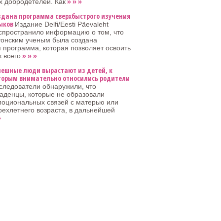
» » »
 добродетелей. Как
здана программа сверхбыстрого изучения
ыков
Издание Delfi/Eesti Päevaleht
спространило информацию о том, что
тонским ученым была создана
 программа, которая позволяет освоить
» » »
 всего
пешные люди вырастают из детей, к
торым внимательно относились родители
следователи обнаружили, что
аденцы, которые не образовали
моциональных связей с матерью или
рехлетнего возраста, в дальнейшей
»