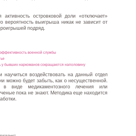
я активность островковой доли «отключает»
что вероятность выигрыша никак не зависит от
 проигрышей подряд.
 эффективность военной службы
тье
ь у бывших наркоманов сокращаются наполовину
и научиться воздействовать на данный отдел
ии можно будет забыть, как о несущественной.
, в виде медикаментозного лечения или
ученые пока не знают. Методика еще находится
аботки.
язательно)