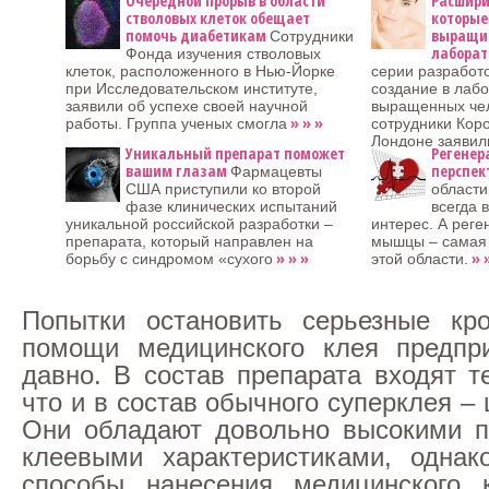
Очередной прорыв в области
Расшири
стволовых клеток обещает
которые
помочь диабетикам
выращив
Сотрудники
лаборат
Фонда изучения стволовых
клеток, расположенного в Нью-Йорке
серии разработ
при Исследовательском институте,
создание в лаб
заявили об успехе своей научной
выращенных чел
» » »
работы. Группа ученых смогла
сотрудники Кор
Лондоне заявил
Уникальный препарат поможет
Регенер
вашим глазам
перспек
Фармацевты
США приступили ко второй
области
фазе клинических испытаний
всегда 
уникальной российской разработки –
интерес. А рег
препарата, который направлен на
мышцы – самая 
» » »
» 
борьбу с синдромом «сухого
этой области.
Попытки остановить серьезные кро
помощи медицинского клея предпр
давно. В состав препарата входят т
что и в состав обычного суперклея –
Они обладают довольно высокими п
клеевыми характеристиками, однак
способы нанесения медицинского 