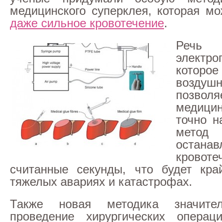
медицинского суперклея, которая м
даже сильное кровотечение
.
Речь
электро
которое
воздуш
позволя
медиц
точно н
мето
останав
крово
считанные секунды, что будет кра
тяжелых авариях и катастрофах.
Также новая методика значител
проведение хирургических операц