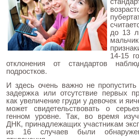
стандар
возра
пуберта
считает
до 13 л
мальч
признак
14-15 г
отклонения от стандартов набл
подростков.
И здесь очень важно не пропустить
задержка или отсутствие первых пр
как увеличение груди у девочек и яич
может свидетельствовать о серье
генном уровне. Так, во время изу
ДНК, принадлежащих участникам эксп
из 16 случаев были обнаруже