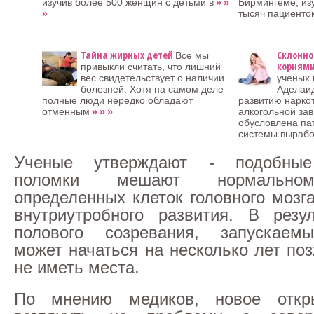
» »
изучив более 500 женщин с детьми в
Бирмингеме, изу
»
тысяч пациенток
Тайна жирных детей
Склонно
Все мы
корнями
привыкли считать, что лишний
вес свидетельствует о наличии
ученых 
болезней. Хотя на самом деле
Аделаид
полные люди нередко обладают
развитию нарко
» » »
отменным
алкогольной за
обусловлена па
системы вырабо
Ученые утверждают - подобные 
поломки мешают нормально
определенных клеток головного мозг
внутриутробного развития. В резу
полового созревания, запускаем
может начаться на несколько лет по
не иметь места.
По мнению медиков, новое откр