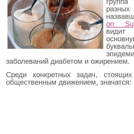
групп
разн
назвавш
on Su
види
основ
букваль
эпидеми
заболеваний диабетом и ожирением.
Среди конкретных задач, стоящи
общественным движением, значатся: