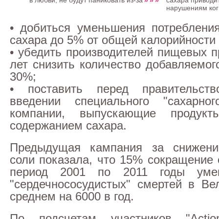
в любви, не будут паниковать из-за
сахара приводи
нарушениям ког
• добиться уменьшения потреблени
сахара до 5% от общей калорийности
• убедить производителей пищевых п
лет снизить количество добавляемог
30%;
• поставить перед правительст
введении специального "сахарно
компании, выпускающие продук
содержанием сахара.
Предыдущая кампания за снижени
соли показала, что 15% сокращение 
период 2001 по 2011 годы уме
"сердечнососудистых" смертей в Ве
среднем на 6000 в год.
По подсчетам участников "Acti