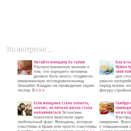
Это интересно ...
Читайте женщину по талии
Как есть
Нужно п
Распространенное мнение о
свои по
том, что хорошего человека
должно быть много, сподвигло
дни сто
американскую исследовательницу
ужасно калорий
Элизабет Кэшдан на проведение серии
перед всеми, кт
» » »
тестов. В
фигуру стройной
Если женщина стала полнеть,
Гамбург
значит, ее личная жизнь стала
приводя
налаживаться
но и к 
Эстонские
психологи выяснили один
Фастфуд
любопытный факт. Женщины, которые
ожирение. Всег
счастливы в браке или просто счастливы
с повышенным 
» » »