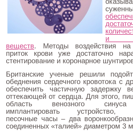
оказыва
суженны
обеспе
достато
количес
и пи
веществ
. Методы воздействия на
приток крови уже достаточно нар
стентирование и коронарное шунтиро
Британские ученые решили подой
обеднения сердечного кровотока с д
обеспечить частичную задержку ве
оттекающей от сердца. Для этого, п
область венозного синуса
имплантировать устройство, 
песочные часы – два воронкообраз
соединенных «талией» диаметром 3 м