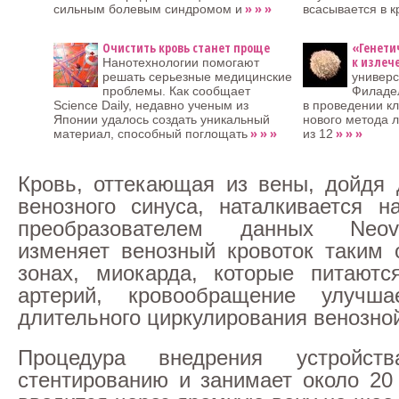
» » »
сильным болевым синдромом и
всасывается в к
Очистить кровь станет проще
«Генети
к излеч
Нанотехнологии помогают
решать серьезные медицинские
универс
проблемы. Как сообщает
Филаде
Science Daily, недавно ученым из
в проведении к
Японии удалось создать уникальный
нового метода 
» » »
» » »
материал, способный поглощать
из 12
Кровь, оттекающая из вены, дойдя 
венозного синуса, наталкивается н
преобразователем данных Neov
изменяет венозный кровоток таким 
зонах, миокарда, которые питаютс
артерий, кровообращение улучш
длительного циркулирования венозной
Процедура внедрения устройств
стентированию и занимает около 20 