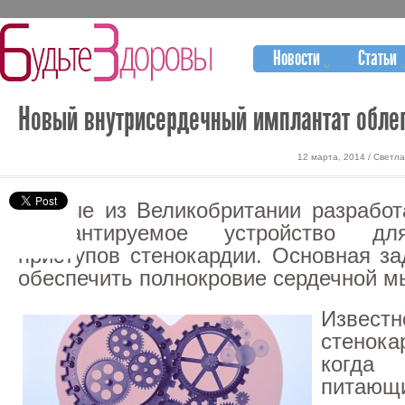
Новости
Статьи
Новый внутрисердечный имплантат облег
12 марта, 2014 / Светл
Ученые из Великобритании разрабо
имплантируемое устройство дл
приступов стенокардии. Основная за
обеспечить полнокровие сердечной 
Изве
стенока
когд
питаю