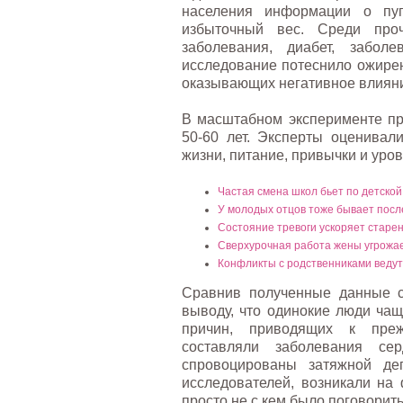
населения информации о пуг
избыточный вес. Среди проч
заболевания, диабет, забол
исследование потеснило ожирен
оказывающих негативное влияни
В масштабном эксперименте пр
50-60 лет. Эксперты оценивал
жизни, питание, привычки и уров
Частая смена школ бьет по детской
У молодых отцов тоже бывает пос
Состояние тревоги ускоряет старе
Сверхурочная работа жены угрожае
Конфликты с родственниками ведут
Сравнив полученные данные с
выводу, что одинокие люди ча
причин, приводящих к преж
составляли заболевания сер
спровоцированы затяжной де
исследователей, возникали на 
просто не с кем было поговорить