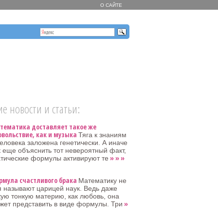
О САЙТЕ
е новости и статьи:
тематика доставляет такое же
овольствие, как и музыка
Тяга к знаниям
человека заложена генетически. А иначе
к еще объяснить тот невероятный факт,
» » »
атические формулы активируют те
рмула счастливого брака
Математику не
я называют царицей наук. Ведь даже
кую тонкую материю, как любовь, она
»
жет представить в виде формулы. Три