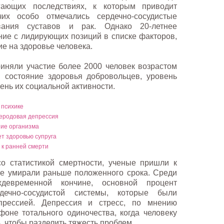
ающих последствиях, к которым приводит
их особо отмечались сердечно-сосудистые
евания суставов и рак. Однако 20-летнее
ие с лидирующих позиций в списке факторов,
е на здоровье человека.
иняли участие более 2000 человек возрастом
и состояние здоровья добровольцев, уровень
ень их социальной активности.
 психике
леродовая депрессия
ние организма
т здоровью супруга
 к ранней смерти
о статистикой смертности, ученые пришли к
ще умирали раньше положенного срока. Среди
девременной кончине, основной процент
дечно-сосудистой системы, которые были
прессией. Депрессия и стресс, по мнению
фоне тотального одиночества, когда человеку
, чтобы разделить тяжесть проблем.