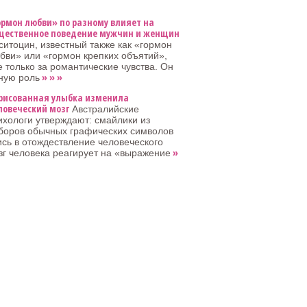
ормон любви» по разному влияет на
щественное поведение мужчин и женщин
ситоцин, известный также как «гормон
бви» или «гормон крепких объятий»,
е только за романтические чувства. Он
» » »
ную роль
рисованная улыбка изменила
ловеческий мозг
Австралийские
ихологи утверждают: смайлики из
боров обычных графических символов
сь в отождествление человеческого
»
зг человека реагирует на «выражение