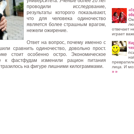
университета. Ученые более 20 лет
проводили исследование,
«Г
результаты которого показывают,
об
что для человека одиночество
Ок
является более страшным врагом,
лю
отвечает н
нежели ожирение.
играет важ
Ответ на вопрос, почему именно с
На
че
или сравнить одиночество, довольно прост.
пс
е стоит особенно остро. Экономическое
на
ие к фастфудам изменили рацион питания
превратили
отразилось на фигуре лишними килограммами.
лица. И мо
» »