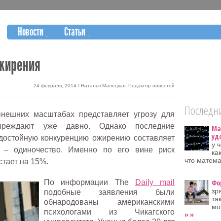
Новости
Статьи
жирения
24 февраля, 2014 / Наталья Малецкая, Редактор новостей
Последни
ынешних масштабах представляет угрозу для
упреждают уже давно. Однако последние
Ма
уд
 достойную конкуренцию ожирению составляет
у 
 – одиночество. Именно по его вине риск
ка
что матем
тает на 15%.
По информации The
Daily mail
Фо
зр
подобные заявления были
та
обнародованы американскими
мо
психологами из Чикагского
» »