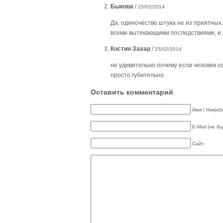
Быкова
/
25/02/2014
Да, одиночество штука не из приятных.
всеми вытекающими последствиями, и 
Костин Захар
/
25/02/2014
не удивительно почему если человек ос
просто губительно.
Оставить комментарий
Имя / Ник(об
E-Mail (не б
Сайт