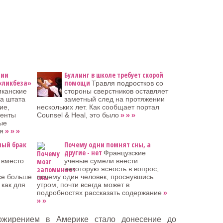
нии
Буллинг в школе требует скорой
«ликбеза»
помощи
Травля подростков со
канские
стороны сверстников оставляет
та штата
заметный след на протяжении
ие,
нескольких лет. Как сообщает портал
» » »
иенты
Counsel & Heal, это было
ые
» » »
я
ный брак
Почему одни помнят сны, а
другие - нет
Французские
 вместо
ученые сумели внести
некоторую ясность в вопрос,
се больше
почему один человек, проснувшись
как для
утром, почти всегда может в
»
подробностях рассказать содержание
» »
ожирением в Америке стало донесение до