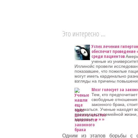
Это интересно ...
Успех лечения гиперто
обеспечит проведение 
среди пациентов
Амери
ученые из университе
Иллинойс провели исследован
показавшее, что пожилые пац
могут иметь кардинально разн
взгляды на причины повышени
Мозг голосует за закон
Тем, кто предпочитает
свободные отношения
законного брака, стоит
задуматься. Ученые находят в
преимуществ семейной жизни, 
» » »
здоровья,
Одним из этапов борьбы с 