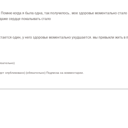
 Помню когда я была одна, так получилось.. мое здоровье моментально стало 
даже сердце покалывать стало
тается один, у него здоровье моментально ухудшается. мы привыкли жить в п
язательно)
удет опубликовано) (обязательно)
Подписка на комментарии.