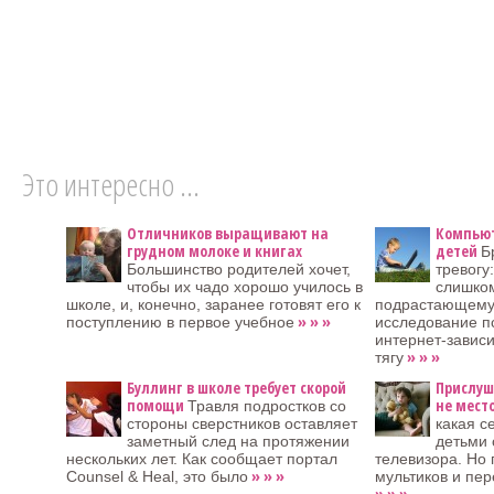
Это интересно ...
Отличников выращивают на
Компьют
грудном молоке и книгах
детей
Б
Большинство родителей хочет,
тревогу
чтобы их чадо хорошо училось в
слишко
школе, и, конечно, заранее готовят его к
подрастающему
» » »
поступлению в первое учебное
исследование пс
интернет-завис
» » »
тягу
Буллинг в школе требует скорой
Прислуш
помощи
не мест
Травля подростков со
стороны сверстников оставляет
какая с
заметный след на протяжении
детьми 
нескольких лет. Как сообщает портал
телевизора. Но 
» » »
Counsel & Heal, это было
мультиков и пе
» » »