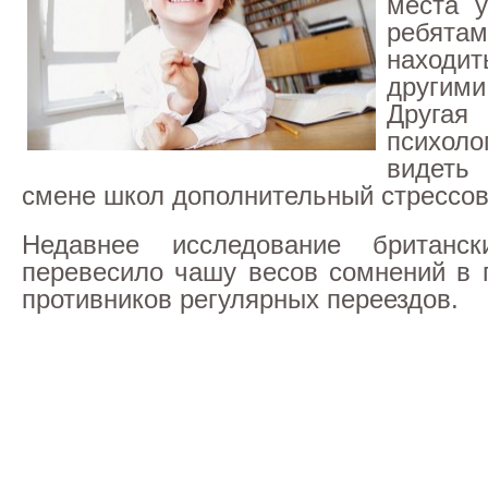
места у
ребят
находит
други
Другая
психол
видеть
смене школ дополнительный стрессо
Недавнее исследование британск
перевесило чашу весов сомнений в 
противников регулярных переездов.