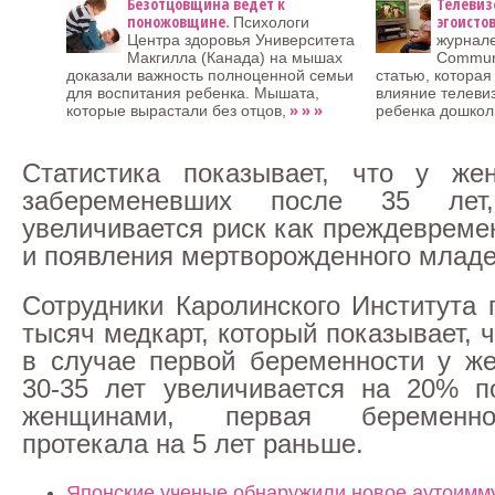
Безотцовщина ведет к
Телевиз
поножовщине.
эгоисто
Психологи
Центра здоровья Университета
журнале
Макгилла (Канада) на мышах
Communi
доказали важность полноценной семьи
статью, которая
для воспитания ребенка. Мышата,
влияние телеви
» » »
которые вырастали без отцов,
ребенка дошкол
Статистика показывает, что у же
забеременевших после 35 лет,
увеличивается риск как преждевреме
и появления мертворожденного младе
Сотрудники Каролинского Института 
тысяч медкарт, который показывает, 
в случае первой беременности у ж
30-35 лет увеличивается на 20% п
женщинами, первая беременно
протекала на 5 лет раньше.
Японские ученые обнаружили новое аутоимм