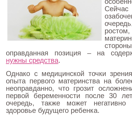
особен
Сейч
озабоч
очеред
ростом
материн
сто
оправданная позиция – на содер
нужны средства
.
Однако с медицинской точки зрени
опыта первого материнства на боле
неоправданно, что грозит осложне
первой беременности после 30 лет
очередь, также может негативно 
здоровье будущего ребенка.