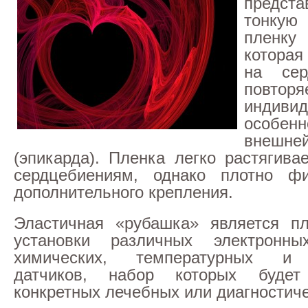
предст
тонку
пленку
которая
на се
повторя
индиви
особе
внешн
(эпикарда). Пленка легко растягива
сердцебиениям, однако плотно фи
дополнительного крепления.
Эластичная «рубашка» является п
установки различных электронных
химических, температурных и 
датчиков, набор которых будет
конкретных лечебных или диагностиче