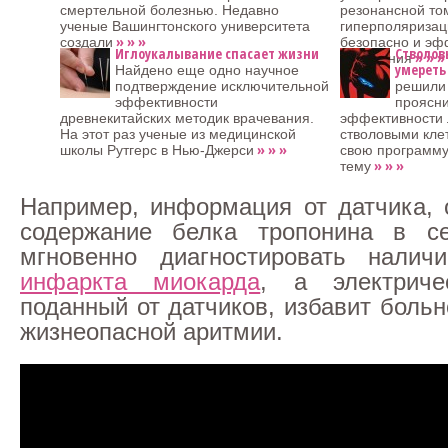
смертельной болезнью. Недавно
резонансной то
ученые Вашингтонского университета
гиперполяризац
» » »
создали
безопасно и эф
Иглоукалывание спасает жизни
Стволов
» » »
изменения
умереть
Найдено еще одно научное
подтверждение исключительной
решили
эффективности
проясни
древнекитайских методик врачевания.
эффективности 
На этот раз ученые из медицинской
стволовыми кле
» » »
школы Рутгерс в Нью-Джерси
свою программу
» » »
тему
Например, информация от датчика,
содержание белка тропонина в с
мгновенно диагностировать налич
инфаркта миокарда
, а электриче
поданный от датчиков, избавит больн
жизнеопасной аритмии.