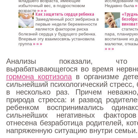
младшего возраста, имеющие
исследований ге
»
избыточный вес, в подростковом
Недавно была
» » »
возрасте
Как защитить сердце ребенка
«Трудны
безобра
Замедленный рост эмбриона в
виноват
первые недели беременности
является фактором риска
статист
болезней сердца у будущего ребенка.
пара, планирую
Впервые эту взаимосвязь установила
воспитание из д
» » »
группа
малютки, отказы
» » »
Анализы показали, что 
вырабатывающегося во время нервн
гормона кортизола
в организме дете
сильнейший психологический стресс,
в несколько раз. Причем неважно
природа стресса: и развод родителе
ребенком воспринимались одинак
сильнейших негативных факторо
отнесена безработица родителей, ко
напряженную ситуацию внутри семьи.