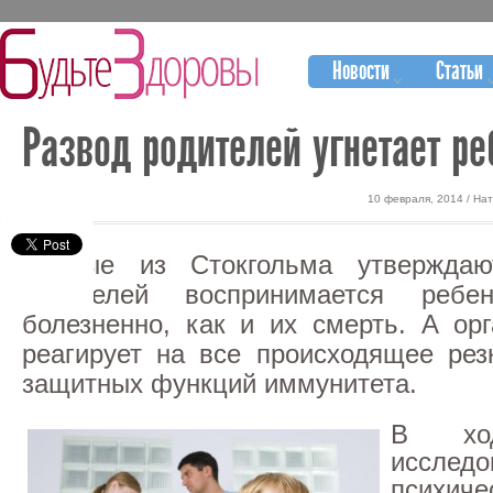
Новости
Статьи
Развод родителей угнетает ре
10 февраля, 2014 / На
Ученые из Стокгольма утверждаю
родителей воспринимается реб
болезненно, как и их смерть. А о
реагирует на все происходящее ре
защитных функций иммунитета.
В ход
исслед
психиче