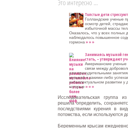
Это интересно ...
Толстые дети стрессуют
Голландские ученые п
осмотр детей, страда
избыточной массы тел
Оказалось, что у всех полных 
наблюдалось повышенное сод
» » »
гормона
Занимаясь музыкой ге
стать, – утверждают уч
Американские ученые
связи между доброво
или принудительными заняти
музыкой и какими-либо успеха
интеллектуальном развитии у 
» » »
которые
Исследовательская группа и
решила определить, сохраняетс
последствиями курения в вид
потомства, если используются д
Беременным крысам ежедневно д