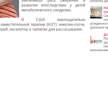
увеличивая риск ожирения и
ребенка до
развития впоследствии у детей
Ре
метаболического синдрома.
по
См
В США законодательно
оз
рожденного
заместительной терапии (НЗТ): никотин-патчи,
доказали в
прей, ингалятор и таблетки для рассасывания.
Де
Ло
зд
пр
возникнов