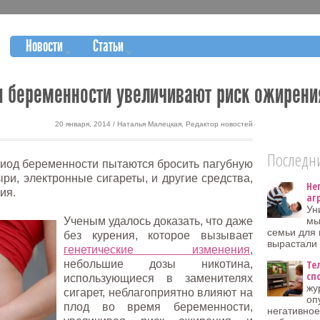
Новости
Статьи
и беременности увеличивают риск ожирени
20 января, 2014 / Наталья Малецкая, Редактор новостей
Последни
иод беременности пытаются бросить пагубную
ри, электронные сигареты, и другие средства,
Не
ия.
аг
Ун
Ученым удалось доказать, что даже
мы
семьи для 
без курения, которое вызывает
вырастали 
генетические изменения
,
небольшие дозы никотина,
Те
сп
использующиеся в заменителях
жу
сигарет, неблагоприятно влияют на
оп
плод во время беременности,
негативное