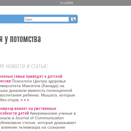
О САЙТЕ
я у потомства
е новости и статьи:
полные семьи приводят к детской
рессии
Психологи Центра здоровья
иверситета Макгилла (Канада) на
шах доказали важность полноценной
воспитания ребенка. Мышата, которые
» » »
без отцов,
левизор влияет на умственные
особности детей
Американские ученые в
рнале в Journal of Communication
убликовали статью, которая доказывает
 влияние телевизора на сознание