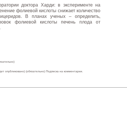
оратории доктора Харди: в эксперименте на
енение фолиевой кислоты снижает количество
ицеридов. В планах ученых – определить,
ровок фолиевой кислоты печень плода от
.
язательно)
удет опубликовано) (обязательно)
Подписка на комментарии.