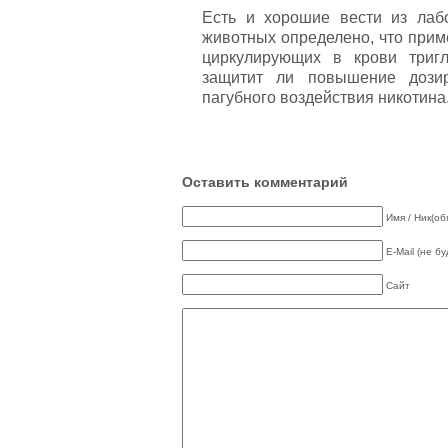
Есть и хорошие вести из лаб
животных определено, что прим
циркулирующих в крови тригл
защитит ли повышение дози
пагубного воздействия никотина
Оставить комментарий
Имя / Ник(об
E-Mail (не б
Сайт