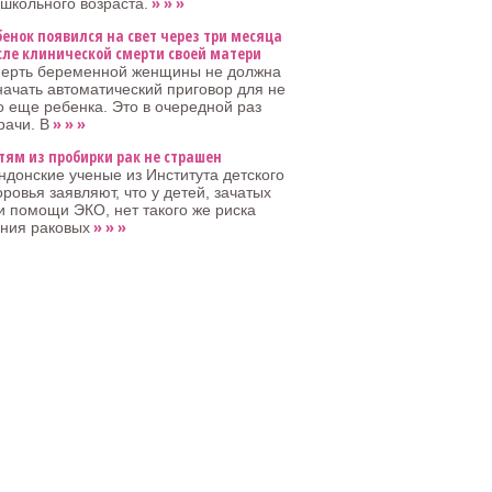
» » »
школьного возраста.
бенок появился на свет через три месяца
сле клинической смерти своей матери
ерть беременной женщины не должна
начать автоматический приговор для не
 еще ребенка. Это в очередной раз
» » »
рачи. В
тям из пробирки рак не страшен
ндонские ученые из Института детского
оровья заявляют, что у детей, зачатых
и помощи ЭКО, нет такого же риска
» » »
ения раковых