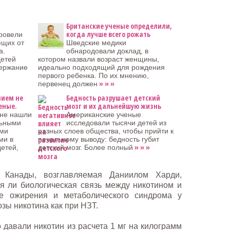
Британские ученые определили,
когда лучше всего рожать
ровели
ющих от
Шведские медики
а.
обнародовали доклад, в
детей
котором назвали возраст женщины,
ержание
идеально подходящий для рождения
первого ребенка. По их мнению,
» » »
первенец должен
нием не
Бедность разрушает детский
еные.
мозг и их дальнейшую жизнь
 не нашли
Американские ученые
льными
исследовали тысячи детей из
ями
разных слоев общества, чтобы прийти к
ми в
печальному выводу: бедность губит
» » »
детей,
детский мозг. Более полный
з Канады, возглавляемая Даниилом Харди,
я ли биологическая связь между никотином и
е ожирения и метаболического синдрома у
озы никотина как при НЗТ.
авали никотин из расчета 1 мг на килограмм