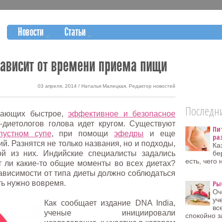
Новости
Статьи
ависит от времени приема пищи
03 апреля, 2014 / Наталья Малецкая, Редактор новостей
Последни
агающих быстрое,
эффективное и безопасное
-диетологов голова идет кругом. Существуют
Пи
пустном супе
, при помощи
эфедры
и еще
ра
й. Разнятся не только названия, но и подходы,
Ка
ой из них. Индийские специалисты задались
бе
есть, чего 
 ли какие-то общие моменты во всех диетах?
зависимости от типа диеты должно соблюдаться
ть нужно вовремя.
Ры
Оч
уч
Как сообщает издание DNA India,
вс
ученые инициировали
спокойно з