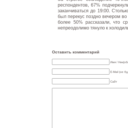
респондентов, 67% подчеркнул
заканчиваться до 19:00. Столь
был перекус поздно вечером во 
более 50% рассказали, что ср
непреодолимо тянуло к холодиль
Оставить комментарий
Имя / Ник(об
E-Mail (не б
Сайт