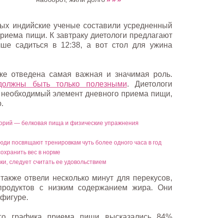
ых индийские ученые составили усредненный
риема пищи. К завтраку диетологи предлагают
чше садиться в 12:38, а вот стол для ужина
ке отведена самая важная и значимая роль.
должны быть только полезными
. Диетологи
т необходимый элемент дневного приема пищи,
.
орий — белковая пища и физические упражнения
юди посвящают тренировкам чуть более одного часа в год
сохранить вес в норме
и, следует считать ее удовольствием
акже отвели несколько минут для перекусов,
продуктов с низким содержанием жира. Они
 фигуре.
ого графика приема пищи высказались 84%