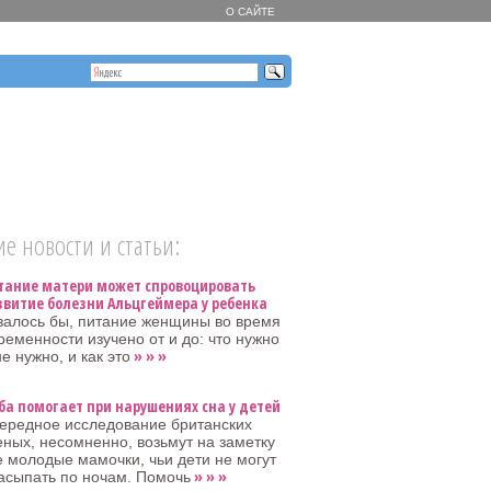
О САЙТЕ
е новости и статьи:
тание матери может спровоцировать
звитие болезни Альцгеймера у ребенка
залось бы, питание женщины во время
ременности изучено от и до: что нужно
» » »
не нужно, и как это
ба помогает при нарушениях сна у детей
ередное исследование британских
еных, несомненно, возьмут на заметку
е молодые мамочки, чьи дети не могут
» » »
асыпать по ночам. Помочь