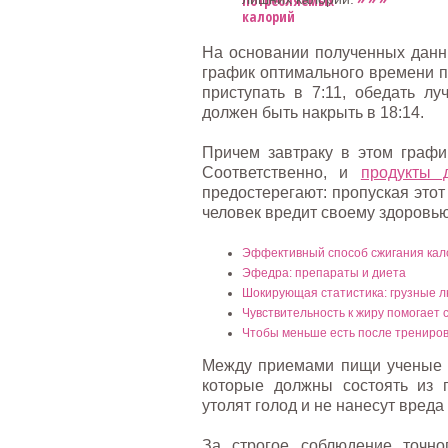
На основании полученных данн
график оптимального времени п
приступать в 7:11, обедать лу
должен быть накрыть в 18:14.
Причем завтраку в этом графи
Соответственно, и
продукты 
предостерегают: пропуская это
человек вредит своему здоровью
Эффективный способ сжигания кал
Эфедра: препараты и диета
Шокирующая статистика: грузные л
Чувствительность к жиру помогает 
Чтобы меньше есть после тренировк
Между приемами пищи ученые т
которые должны состоять из 
утолят голод и не нанесут вреда
За строгое соблюдение точн