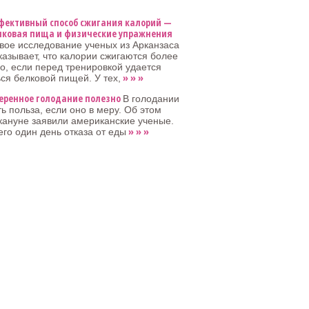
фективный способ сжигания калорий —
лковая пища и физические упражнения
вое исследование ученых из Арканзаса
казывает, что калории сжигаются более
, если перед тренировкой удается
» » »
ся белковой пищей. У тех,
еренное голодание полезно
В голодании
ть польза, если оно в меру. Об этом
кануне заявили американские ученые.
» » »
его один день отказа от еды