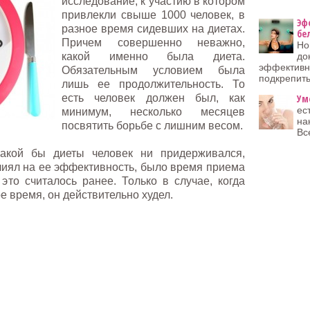
исследование, к участию в котором
привлекли свыше 1000 человек, в
Эф
разное время сидевших на диетах.
бе
Причем совершенно неважно,
Но
какой именно была диета.
до
эффективно
Обязательным условием была
подкрепить
лишь ее продолжительность. То
есть человек должен был, как
Ум
ес
минимум, несколько месяцев
на
посвятить борьбе с лишним весом.
Вс
 какой бы диеты человек ни придерживался,
иял на ее эффективность, было время приема
это считалось ранее. Только в случае, когда
е время, он действительно худел.