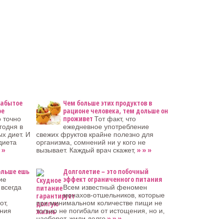
 забытое
Чем больше этих продуктов в
ое
рационе человека, тем дольше он
проживет
 точно
Тот факт, что
годня в
ежедневное употребление
х диет. И
свежих фруктов крайне полезно для
диета
организма, сомнений ни у кого не
 »
» » »
вызывает. Каждый врач скажет,
ольше ешь
Долголетие – это побочный
эффект ограниченного питания
ие
 всегда
Всем известный феномен
монахов-отшельников, которые
от,
при минимальном количестве пищи не
ения
только не погибали от истощения, но и,
» » »
наоборот, жили долго