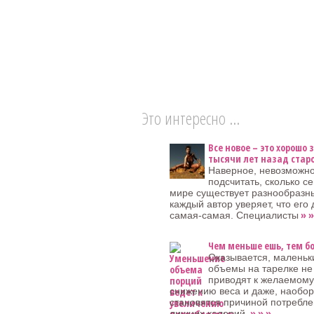
Это интересно ...
Все новое – это хорошо
тысячи лет назад стар
Наверное, невозможно
подсчитать, сколько се
мире существует разнообразны
каждый автор уверяет, что его 
» »
самая-самая. Специалисты
Чем меньше ешь, тем б
Оказывается, маленьк
объемы на тарелке не
приводят к желаемому
снижению веса и даже, наобор
становятся причиной потребл
» » »
лишних калорий.