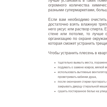
лучше установить в таких пом
огромного количества химиче
разными супермаркетами, больш
Если вам необходимо очистить
достаточно взять влажную тря
него уксус или раствор спирта.
стене или потолке, то лучше
организацию по охране окружа
которая сможет устранить трещи
Чтобы устранить плесень в квар
тщательно вымыть места, пораженн
подумать о замене ковров, мягкой 
использовать вытяжные вентилятор
проветривать кабинки душа,
после окончания стирки протирать 
закрывать дверцу стиральной маши
сушить постиранное белье на улиц