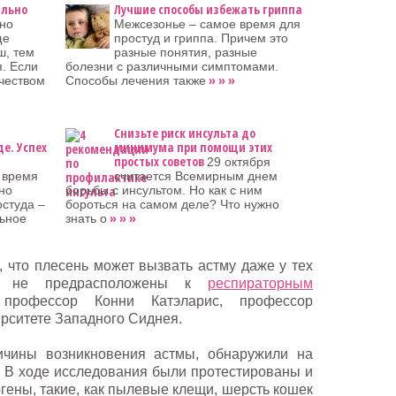
ильно
Лучшие способы избежать гриппа
но
Межсезонье – самое время для
ще
простуд и гриппа. Причем это
ш, тем
разные понятия, разные
я. Если
болезни с различными симптомами.
» » »
чеством
Способы лечения также
Снизьте риск инсульта до
е. Успех
минимума при помощи этих
простых советов
29 октября
 время
считается Всемирным днем
но
борьбы с инсультом. Но как с ним
остуда –
бороться на самом деле? Что нужно
» » »
льное
знать о
 что плесень может вызвать астму даже у тех
ки не предрасположены к
респираторным
профессор Конни Катэларис, профессор
ерситете Западного Сиднея.
ичины возникновения астмы, обнаружили на
. В ходе исследования были протестированы и
гены, такие, как пылевые клещи, шерсть кошек