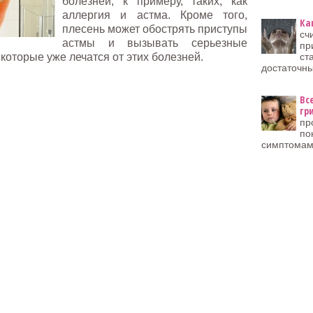
болезней, к примеру, таких, как
аллергия и астма. Кроме того,
Ка
плесень может обострять приступы
сч
астмы и вызывать серьезные
пр
которые уже лечатся от этих болезней.
ст
достаточн
Вс
гр
пр
по
симптомам