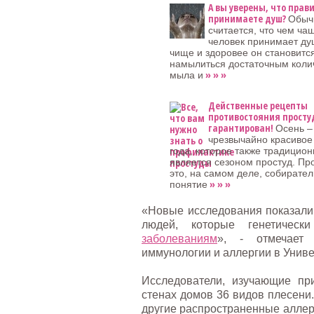
А вы уверены, что прав
принимаете душ?
Обыч
считается, что чем ча
человек принимает ду
чище и здоровее он становитс
намылиться достаточным коли
» » »
мыла и
Действенные рецепты
противостояния простуд
гарантирован!
Осень –
чрезвычайно красивое
года, которое также традицион
является сезоном простуд. Пр
это, на самом деле, собирате
» » »
понятие
«Новые исследования показали,
людей, которые генетичес
заболеваниям
», - отмечает 
иммунологии и аллергии в Унив
Исследователи, изучающие пр
стенах домов 36 видов плесени
другие распространенные аллер