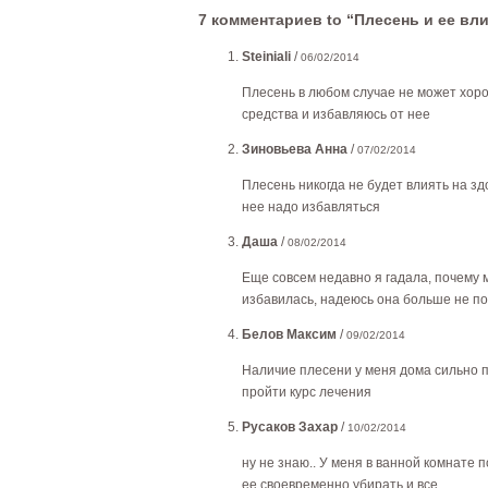
7 комментариев to “Плесень и ее вл
Steiniali
/
06/02/2014
Плесень в любом случае не может хоро
средства и избавляюсь от нее
Зиновьева Анна
/
07/02/2014
Плесень никогда не будет влиять на зд
нее надо избавляться
Даша
/
08/02/2014
Еще совсем недавно я гадала, почему м
избавилась, надеюсь она больше не по
Белов Максим
/
09/02/2014
Наличие плесени у меня дома сильно п
пройти курс лечения
Русаков Захар
/
10/02/2014
ну не знаю.. У меня в ванной комнате 
ее своевременно убирать и все