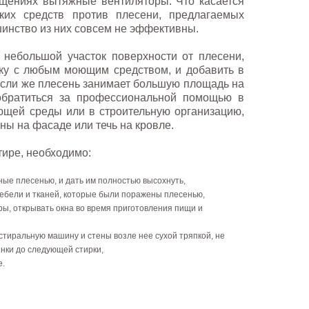
ещениях вытяжные вентиляторы. Что касается
ских средств против плесени, предлагаемых
инство из них совсем не эффективны.
 небольшой участок поверхности от плесени,
пку с любым моющим средством, и добавить в
 Если же плесень занимает большую площадь на
 обратиться за профессиональной помощью в
ющей среды или в строительную организацию,
ны на фасаде или течь на кровле.
тире, необходимо:
ые плесенью, и дать им полностью высохнуть,
мебели и тканей, которые были поражены плесенью,
ы, открывать окна во время приготовления пищи и
стиральную машину и стены возле нее сухой тряпкой, не
нки до следующей стирки,
е.