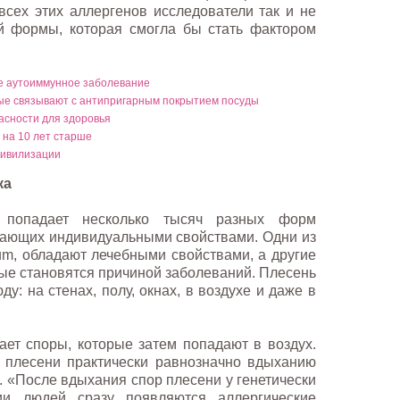
 всех этих аллергенов исследователи так и не
й формы, которая смогла бы стать фактором
е аутоиммунное заболевание
ые связывают с антипригарным покрытием посуды
асности для здоровья
 на 10 лет старше
цивилизации
ка
 попадает несколько тысяч разных форм
дающих индивидуальными свойствами. Одни из
atum, обладают лечебными свойствами, а другие
рые становятся причиной заболеваний. Плесень
у: на стенах, полу, окнах, в воздухе и даже в
ет споры, которые затем попадают в воздух.
 плесени практически равнозначно вдыханию
 «После вдыхания спор плесени у генетически
ии людей сразу появляются аллергические