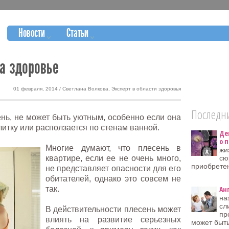
Новости
Статьи
на здоровье
01 февраля, 2014 / Светлана Волкова, Эксперт в области здоровья
Последни
ень, не может быть уютным, особенно если она
литку или расползается по стенам ванной.
Де
о 
Многие думают, что плесень в
жи
квартире, если ее не очень много,
сю
приобрете
не представляет опасности для его
обитателей, однако это совсем не
так.
Ан
на
сл
В действительности плесень может
пр
влиять на развитие серьезных
может быть