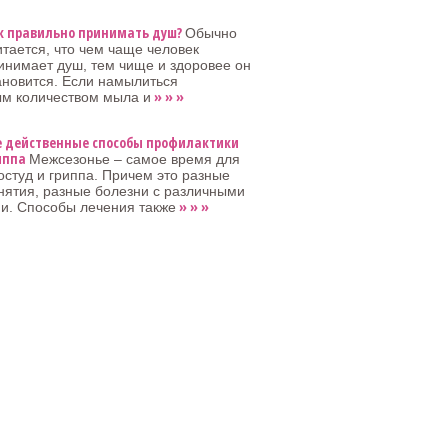
к правильно принимать душ?
Обычно
итается, что чем чаще человек
инимает душ, тем чище и здоровее он
ановится. Если намылиться
» » »
ым количеством мыла и
е действенные способы профилактики
иппа
Межсезонье – самое время для
остуд и гриппа. Причем это разные
нятия, разные болезни с различными
» » »
и. Способы лечения также