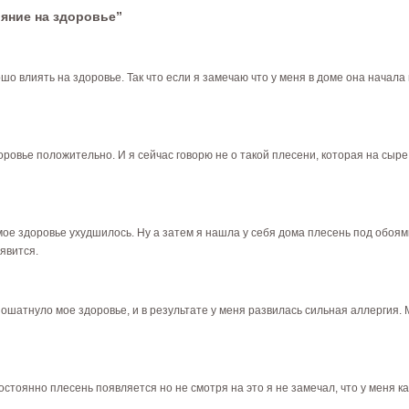
ияние на здоровье”
шо влиять на здоровье. Так что если я замечаю что у меня в доме она начал
оровье положительно. И я сейчас говорю не о такой плесени, которая на сыре
ое здоровье ухудшилось. Ну а затем я нашла у себя дома плесень под обоями
явится.
ошатнуло мое здоровье, и в результате у меня развилась сильная аллергия.
постоянно плесень появляется но не смотря на это я не замечал, что у меня к