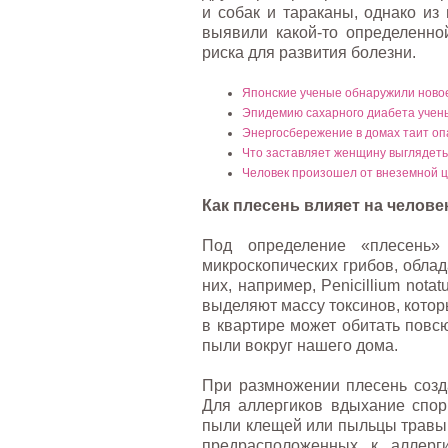
и собак и тараканы, однако из
выявили какой-то определенно
риска для развития болезни.
Японские ученые обнаружили ново
Эпидемию сахарного диабета учен
Энергосбережение в домах таит оп
Что заставляет женщину выглядеть
Человек произошел от внеземной 
Как плесень влияет на челове
Под определение «плесень»
микроскопических грибов, обла
них, например, Penicillium not
выделяют массу токсинов, кото
в квартире может обитать повсюд
пыли вокруг нашего дома.
При размножении плесень созда
Для аллергиков вдыхание спор
пыли клещей или пыльцы травы.
предрасположенных к аллерг