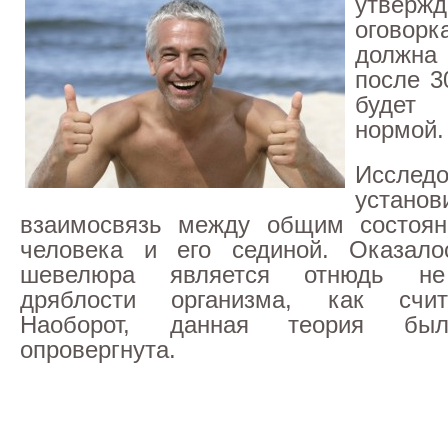
утвержд
огово
должн
после 30
будет
нормой.
Исследо
устан
взаимосвязь между общим состоян
человека и его сединой. Оказало
шевелюра является отнюдь не
дряблости организма, как счит
Наоборот, данная теория был
опровергнута.