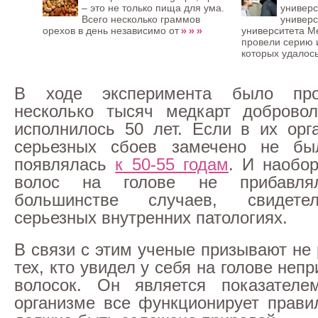
– это не только пища для ума.
универс
Всего несколько граммов
универс
» » »
орехов в день независимо от
университета М
провели серию 
которых удалось
В ходе эксперимента было проа
несколько тысяч медкарт добровол
исполнилось 50 лет. Если в их орг
серьезных сбоев замечено не бы
появлялась
к 50-55 годам
. И наобор
волос на голове не прибавля
большинстве случаев, свидете
серьезных внутренних патологиях.
В связи с этим ученые призывают не
тех, кто увидел у себя на голове не
волосок. Он является показателе
организме все функционирует правил