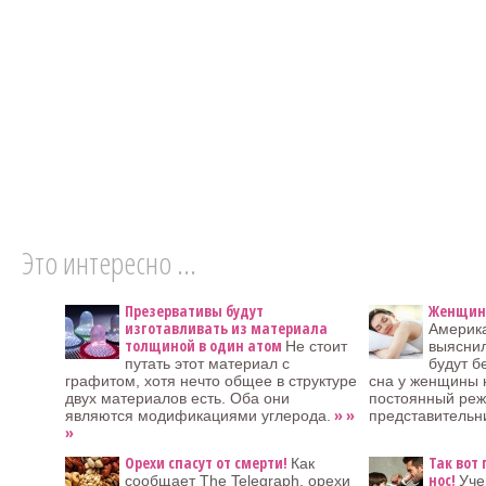
Это интересно ...
Презервативы будут
Женщины
изготавливать из материала
Америк
толщиной в один атом
Не стоит
выяснил
путать этот материал с
будут б
графитом, хотя нечто общее в структуре
сна у женщины 
двух материалов есть. Оба они
постоянный реж
» »
являются модификациями углерода.
представитель
»
Орехи спасут от смерти!
Так вот
Как
нос!
сообщает The Telegraph, орехи
Уче