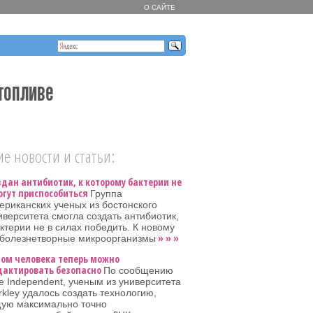
О САЙТЕ
топливе
е новости и статьи:
здан антибиотик, к которому бактерии не
огут приспособиться
Группа
ериканских ученых из бостонского
иверситета смогла создать антибиотик,
ктерии не в силах победить. К новому
» » »
 болезнетворные микроорганизмы
ном человека теперь можно
дактировать безопасно
По сообщению
e Independent, ученым из университета
rkley удалось создать технологию,
ую максимально точно