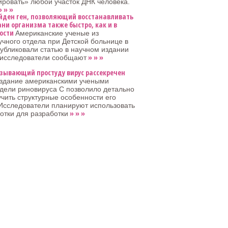
ровать» любой участок ДНК человека.
 » »
йден ген, позволяющий восстанавливать
ани организма также быстро, как и в
ости
Американские ученые из
учного отдела при Детской больнице в
убликовали статью в научном издании
» » »
й исследователи сообщают
зывающий простуду вирус рассекречен
здание американскими учеными
дели риновируса C позволило детально
учить структурные особенности его
Исследователи планируют использовать
» » »
отки для разработки