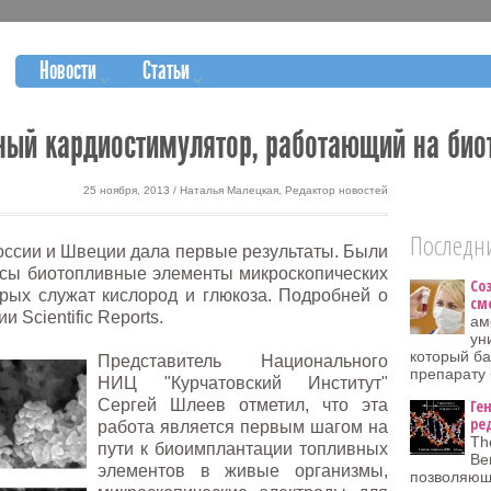
Новости
Статьи
ый кардиостимулятор, работающий на био
25 ноября, 2013 / Наталья Малецкая, Редактор новостей
Последни
оссии и Швеции дала первые результаты. Были
ысы биотопливные элементы микроскопических
Со
рых служат кислород и глюкоза. Подробней о
см
 Scientific Reports.
ам
ун
который ба
Представитель Национального
препарату
НИЦ "Курчатовский Институт"
Сергей Шлеев отметил, что эта
Ге
ре
работа является первым шагом на
Th
пути к биоимплантации топливных
Be
элементов в живые организмы,
позволяющ