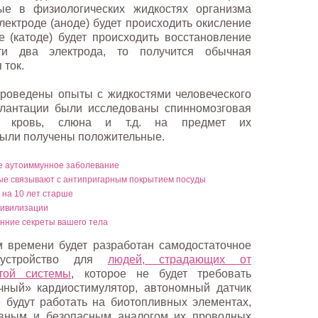
е в физиологических жидкостях организма
лектроде (аноде) будет происходить окисление
е (катоде) будет происходить восстановление
ти два электрода, то получится обычная
 ток.
роведены опыты с жидкостями человеческого
плантации были исследованы спинномозговая
ь, кровь, слюна и т.д. на предмет их
были получены положительные.
е аутоиммунное заболевание
ые связывают с антипригарным покрытием посуды
 на 10 лет старше
цивилизации
нние секреты вашего тела
м времени будет разработан самодостаточное
 устройство для
людей, страдающих от
стой системы
, которое не будет требовать
чный» кардиостимулятор, автономный датчик
 будут работать на биотопливных элементах,
ивным и безопасным аналогом их проводных