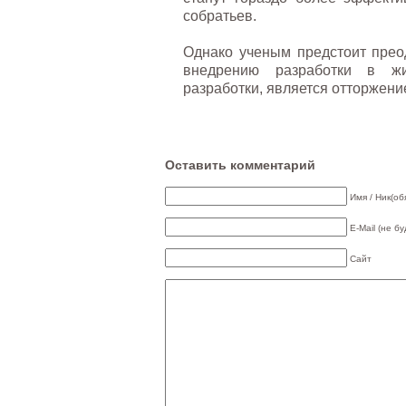
собратьев.
Однако ученым предстоит прео
внедрению разработки в жи
разработки, является отторжен
Оставить комментарий
Имя / Ник(об
E-Mail (не б
Сайт