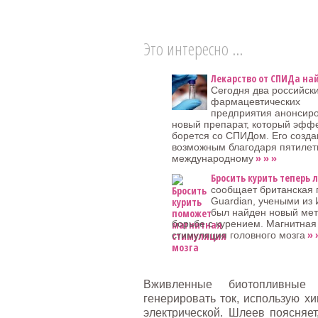
Это интересно ...
Лекарство от СПИДа на
Сегодня два российск
фармацевтических
предприятия анонсир
новый препарат, который эфф
борется со СПИДом. Его созда
возможным благодаря пятиле
» » »
международному
Бросить курить теперь л
сообщает британская 
Guardian, учеными из
был найден новый мет
борьбе с курением. Магнитная
» 
стимуляция головного мозга
Вживленные биотопливные 
генерировать ток, использую х
электрической. Шлеев поясняет