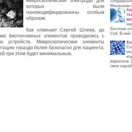
микроскопические электроды для
«отремонти
»
Механизм
которых были
На
наномодифицированны особым
тк
образом.
юн
на
Бостоне оп
Как отмечает Сергей Шлеев, до
Cell. В не
ию биотопливных элементов проводились с
их устройств. Микроскопические элементы
Вы
Со
нтацию гораздо более безопасно для пациента,
мо
ей при этом будет минимальным.
из
варионов. 
свои нараб