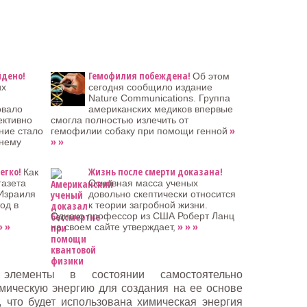
йдено!
Гемофилия побеждена!
Об этом
их
сегодня сообщило издание
Nature Communications. Группа
овало
американских медиков впервые
ективно
смогла полностью излечить от
»
ние стало
гемофилии собаку при помощи генной
» »
тнему
егко!
Жизнь после смерти доказана!
Как
газета
Основная масса ученых
 Израиля
довольно скептически относится
од в
к теории загробной жизни.
Однако профессор из США Роберт Ланц
» »
» » »
на своем сайте утверждает,
элементы в состоянии самостоятельно
имическую энергию для создания на ее основе
, что будет использована химическая энергия