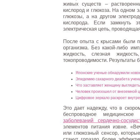
живых существ – растворенны
кислород и глюкоза. На одном э
глюкозы, а на другом электрод
кислорода. Если замкнуть э
электрическая цепь, проводящая
После опыта с крысами были п
организма. Без какой-либо им
жидкость, слезная жидкост
токопроводимости. Результаты 
Японские ученые обнаружили ново
Эпидемию сахарного диабета учен
Что заставляет женщину выглядеть
Человек произошел от внеземной 
Цифровое зеркало раскроет внутре
Это дает надежду, что в скоро
беспроводное медицинское
заболеваний сердечно-сосуди
элементов питания извне. «Ве
или глюкозный сенсор, которые
станут гораздо более эффект