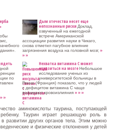
щерба
Дым отечества несет еще
ь
непознанные риски
Доклад,
озвученный на ежегодной
тобы
встрече Американской
зис,
ассоциации развития науки в Чикаго,
рачебного
снова отметил пагубное влияние
»
здания».
загрязнения воздуха на головной мозг,
» »
лядеть
Нехватка витамина С может
отразиться на мозге
дной
Небольшое
еренции
исследование ученых из
ации по
университетской больницы в
тавлен
Ренне (Франция) показало, что у людей
с дефицитом витамина С чаще
» » »
возникают кровоизлияния
» »
ичество аминокислоты таурина, поступающей
 ребенку. Таурин играет решающую роль в
в развитии других органов тела. Этим можно
оведенческие и физические отклонения у детей