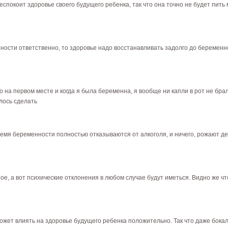
покоит здоровье своего будущего ребенка, так что она точно не будет пить м
ности ответственно, то здоровье надо восстанавливать задолго до беременно
 на первом месте и когда я была беременна, я вообще ни капли в рот не брал
лось сделать
ремя беременности полностью отказываются от алкоголя, и ничего, рожают дет
е, а вот психические отклонения в любом случае будут иметься. Видно же чт
ожет влиять на здоровье будущего ребенка положительно. Так что даже бокал