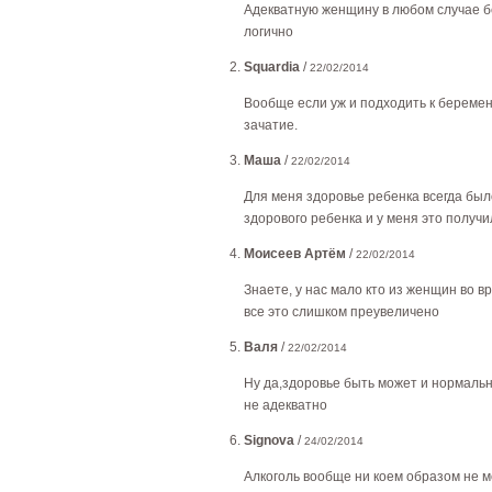
Адекватную женщину в любом случае бес
логично
Squardia
/
22/02/2014
Вообще если уж и подходить к беремен
зачатие.
Маша
/
22/02/2014
Для меня здоровье ребенка всегда было
здорового ребенка и у меня это получи
Моисеев Артём
/
22/02/2014
Знаете, у нас мало кто из женщин во в
все это слишком преувеличено
Валя
/
22/02/2014
Ну да,здоровье быть может и нормально
не адекватно
Signova
/
24/02/2014
Алкоголь вообще ни коем образом не м