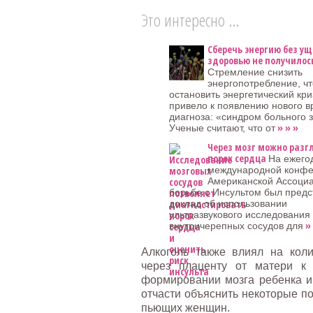
Это интересно ...
Сберечь энергию без у
здоровью не получилос
Стремление снизить
энергопотребление, ч
остановить энергетический кри
привело к появлению нового в
диагноза: «синдром больного 
» » »
Ученые считают, что от
Через мозг можно разг
порок сердца
На ежего
международной конф
Американской Ассоци
борьбе с Инсультом был предс
доклад об использовании
ультразвукового исследования
» 
внутричерепных сосудов для
Алкоголь также влиял на кол
через плаценту от матери к
формировании мозга ребенка и 
отчасти объяснить некоторые п
пьющих женщин.