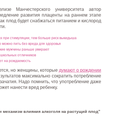
елизе Манчестерского университета автор
медление развития плаценты на раннем этапе
как плод будет снабжаться питанием и кислород
ти.
х при стимуляции, тем больше риск выкидыша
о можно пить без вреда для здоровья
ские мужчины раньше умирают
 школьных отличников
ет на рождаемость
ется, но женщины, которые
думают о рождении
результатов максимально сократить потребление
зачатия. Надо помнить, что употребление даже
может нанести вред ребенку.
и механизм влияния алкоголя на растущий плод”