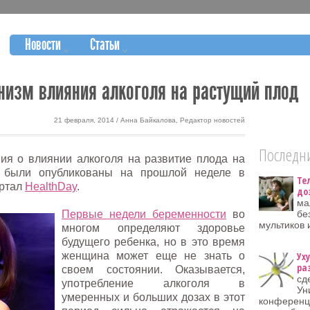
Новости
Статьи
изм влияния алкоголя на растущий плод
21 февраля, 2014 / Анна Байкалова, Редактор новостей
Последни
ия о влиянии алкоголя на развитие плода на
и были опубликованы на прошлой неделе в
Те
ортал
HealthDay
.
до
ма
Первые недели беременности
во
бе
мультиков 
многом определяют здоровье
будущего ребенка, но в это время
женщина может еще не знать о
Ух
ра
своем состоянии. Оказывается,
сд
употребление алкоголя в
Ун
умеренных и больших дозах в этот
конференц