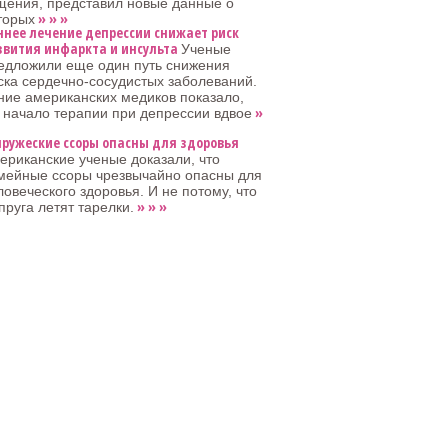
щения, представил новые данные о
» » »
торых
ннее лечение депрессии снижает риск
звития инфаркта и инсульта
Ученые
едложили еще один путь снижения
ска сердечно-сосудистых заболеваний.
ие американских медиков показало,
»
 начало терапии при депрессии вдвое
пружеские ссоры опасны для здоровья
ериканские ученые доказали, что
мейные ссоры чрезвычайно опасны для
ловеческого здоровья. И не потому, что
» » »
пруга летят тарелки.