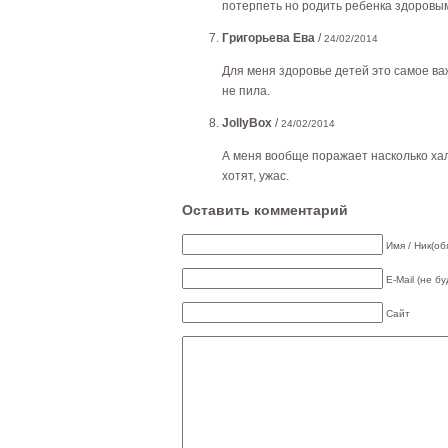
потерпеть но родить ребенка здоровы
Григорьева Ева
/
24/02/2014
Для меня здоровье детей это самое ва
не пила.
JollyBox
/
24/02/2014
А меня вообще поражает насколько хал
хотят, ужас.
Оставить комментарий
Имя / Ник(об
E-Mail (не б
Сайт