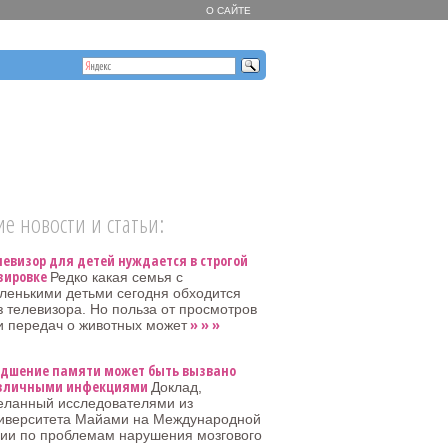
О САЙТЕ
е новости и статьи:
левизор для детей нуждается в строгой
зировке
Редко какая семья с
ленькими детьми сегодня обходится
з телевизора. Но польза от просмотров
» » »
и передач о животных может
удшение памяти может быть вызвано
зличными инфекциями
Доклад,
еланный исследователями из
иверситета Майами на Международной
ии по проблемам нарушения мозгового