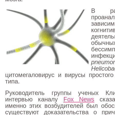
В ра
проанал
зависим
когнити
деятель
обычн
бессим
инфек
pneumon
Helico
цитомегаловирус и вирусы простого
типа.
Руководитель группы ученых Кл
интервью каналу
Fox News
сказа
именно этих возбудителей был обос
существуют доказательства о прич