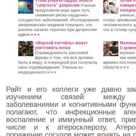
Чтобы уберечь сердце, нельзя
Лучше п
"запускать" депрессию
помирит
Ученые
холодну
предложили еще один путь
снижения риска сердечно-
ученые 
сосудистых заболеваний. Исследование
ссоры чрезвыча
американских медиков показало, что
человеческого з
раннее начало терапии при депрессии
что в голову суп
» » »
вдвое
«Морской коктейль» может
Маленьк
уничтожить почки
Х-хромо
Справедливость расхожей
мужчин 
фразы о том, что все должно
как каж
быть в меру, в очередной раз получила
времен постоянн
» » »
свое подтверждение. Ученые из
области
» » »
медицинского
Райт и его коллеги уже давно заи
изучением связей между с
заболеваниями и когнитивными фун
полагают, что инфекционные аг
воспаление и иммунный ответ, при
числе и к атеросклерозу. Атерос
поражение сосудов может влиять на 