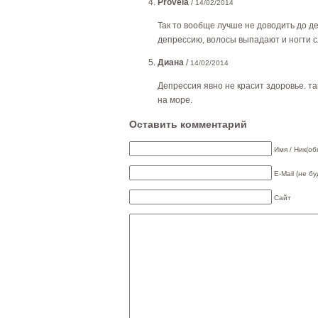
Provela
/
14/02/2014
Так то вообще лучше не доводить до де
депрессию, волосы выпадают и ногти 
Диана
/
14/02/2014
Депрессия явно не красит здоровье. так
на море.
Оставить комментарий
Имя / Ник(об
E-Mail (не б
Сайт