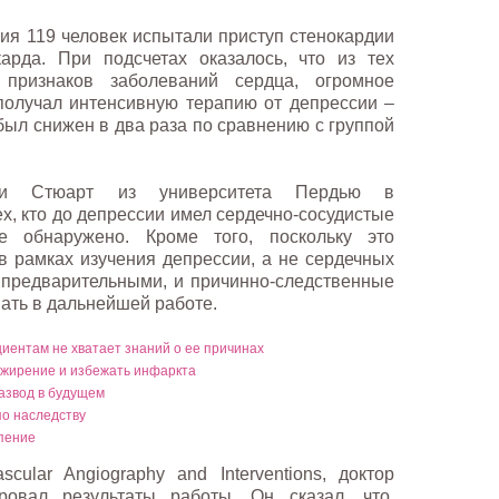
ия 119 человек испытали приступ стенокардии
арда. При подсчетах оказалось, что из тех
признаков заболеваний сердца, огромное
получал интенсивную терапию от депрессии –
 был снижен в два раза по сравнению с группой
сси Стюарт из университета Пердью в
ех, кто до депрессии имел сердечно-сосудистые
е обнаружено. Кроме того, поскольку это
 рамках изучения депрессии, а не сердечных
 предварительными, и причинно-следственные
ать в дальнейшей работе.
иентам не хватает знаний о ее причинах
ожирение и избежать инфаркта
азвод в будущем
о наследству
рпение
scular Angiography and Interventions, доктор
овал результаты работы. Он сказал, что,