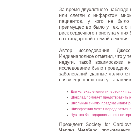
За время двухлетнего наблюден
или слегли с инфарктом миок
пациентов, у кого не было 
преимущество было у тех, кто 
риск сердечного приступа у них
со стандартной схемой лечения.
Автор исследования, Дже
Индианаполисе отметил, что у т
недуги, такой взаимосвязи н
исследование было проведено в
заболеваний, данные являются
связи еще предстоит устанавлив
Для успеха лечения гипертонии пац
Шоколад помогает предотвратить 
Школьные снимки предсказывают р
Шизофрения может передаваться п
Чувство благодарности гасит нете
Президент Society for Cardiova
Чарльз Чемберс прокомментир