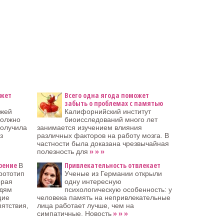
ожет
Всего одна ягода поможет
забыть о проблемах с памятью
ожей
Калифорнийский институт
должно
биоисследований много лет
получила
занимается изучением влияния
з
различных факторов на работу мозга. В
частности была доказана чрезвычайная
» » »
полезность для
рение
Привлекательность отвлекает
В
рототип
Ученые из Германии открыли
орая
одну интересную
юдям
психологическую особенность: у
щие
человека память на непривлекательные
пятствия,
лица работает лучше, чем на
» » »
симпатичные. Новость