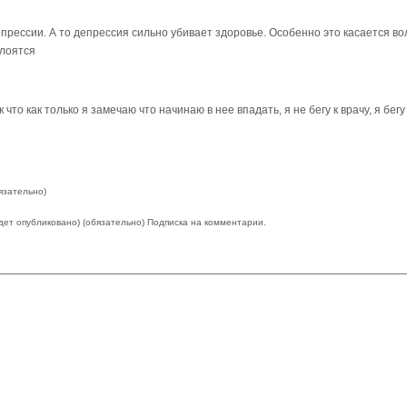
прессии. А то депрессия сильно убивает здоровье. Особенно это касается вол
слоятся
 что как только я замечаю что начинаю в нее впадать, я не бегу к врачу, я бег
язательно)
удет опубликовано) (обязательно)
Подписка на комментарии.