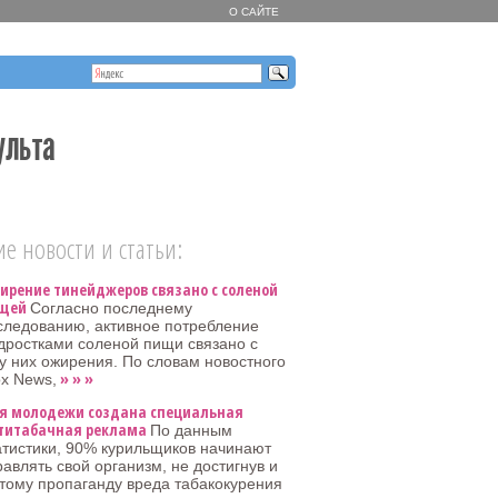
О САЙТЕ
ульта
е новости и статьи:
ирение тинейджеров связано с соленой
щей
Согласно последнему
следованию, активное потребление
дростками соленой пищи связано с
у них ожирения. По словам новостного
» » »
x News,
я молодежи создана специальная
титабачная реклама
По данным
атистики, 90% курильщиков начинают
равлять свой организм, не достигнув и
этому пропаганду вреда табакокурения