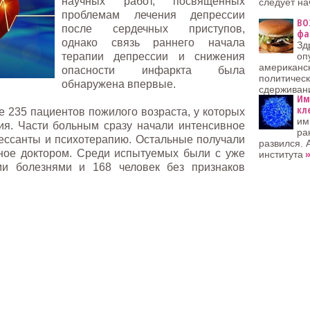
научных работ, посвященных
следует на
проблемам лечения депрессии
ВО
после сердечных приступов,
фа
однако связь раннего начала
Зд
терапии депрессии и снижения
оп
американск
опасности инфаркта была
политичес
обнаружена впервые.
сдерживан
Им
кл
е 235 пациентов пожилого возраста, у которых
им
ия. Части больным сразу начали интенсивное
ра
ессанты и психотерапию. Остальные получали
развился. 
нное доктором. Среди испытуемых были с уже
»
института
и болезнями и 168 человек без признаков