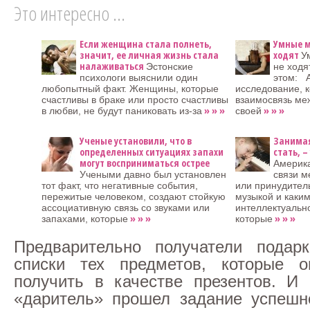
Это интересно ...
Если женщина стала полнеть,
Умные м
значит, ее личная жизнь стала
ходят
У
налаживаться
Эстонские
не ходя
психологи выяснили один
этом: 
любопытный факт. Женщины, которые
исследование, 
счастливы в браке или просто счастливы
взаимосвязь ме
» » »
» » »
в любви, не будут паниковать из-за
своей
Ученые установили, что в
Занимая
определенных ситуациях запахи
стать, 
могут восприниматься острее
Америк
Учеными давно был установлен
связи 
тот факт, что негативные события,
или принудител
пережитые человеком, создают стойкую
музыкой и каки
ассоциативную связь со звуками или
интеллектуально
» » »
» » »
запахами, которые
которые
Предварительно получатели подарк
списки тех предметов, которые 
получить в качестве презентов. И 
«даритель» прошел задание успешн