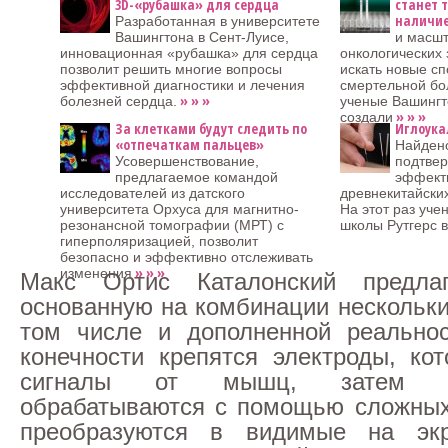
3D-«рубашка» для сердца
станет т
наличие
Разработанная в университете
Вашингтона в Сент-Луисе,
и масш
инновационная «рубашка» для сердца
онкологических
позволит решить многие вопросы
искать новые сп
эффективной диагностики и лечения
смертельной бо
» » »
болезней сердца.
ученые Вашингт
» » »
создали
За клетками будут следить по
Иглоука
«отпечаткам пальцев»
Найден
Усовершенствование,
подтве
предлагаемое командой
эффект
исследователей из датского
древнекитайски
университета Орхуса для магнитно-
На этот раз уче
резонансной томографии (МРТ) с
школы Рутгерс 
гиперполяризацией, позволит
безопасно и эффективно отслеживать
» » »
изменения
Макс Ортис Каталонский предлаг
основанную на комбинации нескольки
том числе и дополненной реальнос
конечности крепятся электроды, ко
сигналы от мышц, затем э
обрабатываются с помощью сложных
преобразуются в видимые на эк