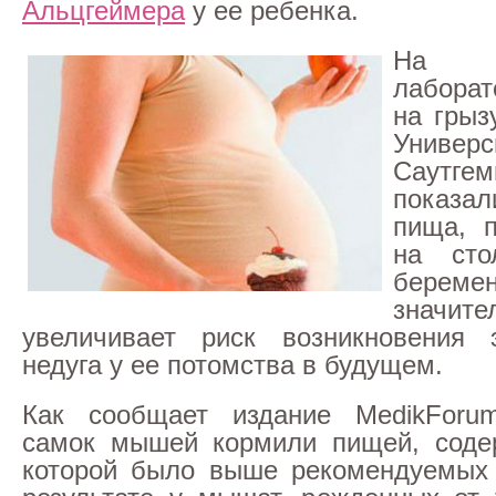
Альцгеймера
у ее ребенка.
На 
лабора
на грыз
Универс
Саутгем
показал
пища, 
на ст
беремен
значите
увеличивает риск возникновения э
недуга у ее потомства в будущем.
Как сообщает издание MedikForu
самок мышей кормили пищей, соде
которой было выше рекомендуемых 