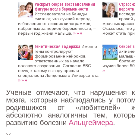
Раскрыт секрет восстановления
Стресс 
фигуры после беременности
вероятн
Исследователи из Канады
исследо
считают, что лучший период
врачей
избавления от лишних килограммов,
мрачных красок 
набранных за период беременности, –
Оказалось, что
» » »
первый год жизни малыша.
может стать пр
Генетическая задержка
Секрет 
Именно
гены контролируют
активне
формирование нейронов,
малыш -
ответственных за начало
британс
полового созревания. Согласно BBC
изучив более 5
»
news, к такому выводу пришли
специалисты Лондонского Университета
» » »
Ученые отмечают, что нарушения к
мозга, которые наблюдались у потом
родившихся от «любителей» ж
абсолютно аналогичны тем, котор
развитию болезни
Альцгеймера
.