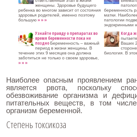
ответственный этап в жизни
Внемато
женщины. Здоровье будущего
патолог
ребенка во многом зависит от состояния
беременность р
здоровья родителей, именно поэтому
матки. Наиболе
» » »
большую
патологии подв
эндокринными 
Узнайте правду о препаратах во
Когда ж
время беременности пока не
пытаете
поздно
Беременность – важный
Ваших 2
период в жизни женщины. В
стороне
течение этих 9 месяцев она должна
биология. В это
заботиться не только о своем здоровье,
» » »
Наиболее опасным проявлением ран
является рвота, поскольку спо
обезвоживание организма и дефици
питательных веществ, в том числе
организм беременной.
Степень токсикоза