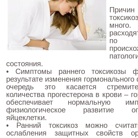
Прич
токсико
много
расходя
по 
происх
патолог
состояния.
• Симптомы раннего токсикозы 
результате изменения гормонального
очередь это касается стремите
количества прогестерона в крови – г
обеспечивает нормальную им
физиологическое развитие опл
яйцеклетки.
• Ранний токсикоз можно считат
ослабления защитных свойств ор