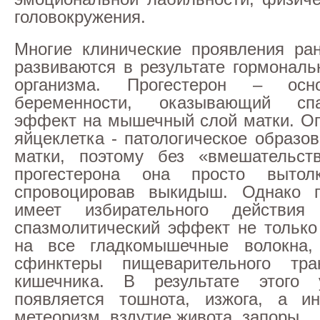
головокружения.
Многие клинические проявления ран
развиваются в результате гормональ
организма. Прогестерон – осн
беременности, оказывающий спа
эффект на мышечный слой матки. О
яйцеклетка - патологическое образо
матки, поэтому без «вмешательст
прогестерона она просто вытол
спровоцировав выкидыш. Однако п
имеет избирательного действия
спазмолитический эффект не только 
на все гладкомышечные волокна
сфинктеры пищеварительного тр
кишечника. В результате этого
появляется тошнота, изжога, а ин
метеоризм, вздутие живота, запоры.