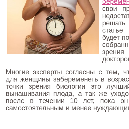
беремен
свои п
недост
решать
стать
будет п
собра
зрения 
докторо
Многие эксперты согласны с тем, ч
для женщины забеременеть в возраст
точки зрения биологии это лучши
вынашивания плода, а так же уход
после в течении 10 лет, пока он
самостоятельным и менее нуждающим