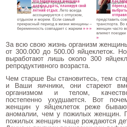
Что беременная женщина
Как бер
»
каждой женщины предвестники
в предродовой
должна знать, планируя свой
переезд
» » »
появляются в
летний отдых.
выбрать 
Лето всегда
отправл
ассоциируется с отпуском,
отдыхом и морем. Если самый
представить со
прекрасный период в жизни женщины –
транспорта. Во
» » »
беременность совпадает с жарким
женщин часто во
влияют поездки
»
За всю свою жизнь организм женщин
от 300.000 до 500.00 яйцеклеток. Н
выработают лишь около 300 яйцекл
репродуктивного возраста.
Чем старше Вы становитесь, тем ста
и Ваши яичники, они стареют в
организмом и телом, качеств
постепенно ухудшается. Вот поч
женщин у яйцеклеток реже бывают
аномалии, чем у пожилых женщин. П
пожилых женщин чаще рождаются де