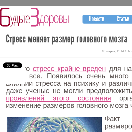
Новости
Статьи
Стресс меняет размер головного мозга
03 марта, 2014 / На
То, что
стресс крайне вреден
для на
знают все. Появилось очень много
влиянии стресса на психику и разли
даже ученые не могли предположит
проявлений этого состояния
орга
изменение размеров головного мозга 
Факт
разм