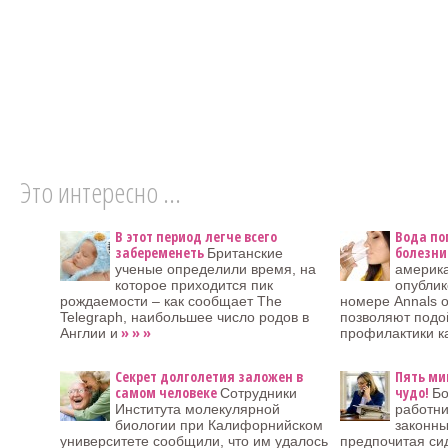
Это интересно ...
В этот период легче всего
Вода по
забеременеть
болезни
Британские
ученые определили время, на
америка
которое приходится пик
опубли
рождаемости – как сообщает The
номере Annals of
Telegraph, наибольшее число родов в
позволяют подо
» » »
Англии и
профилактики ка
Секрет долголетия заложен в
Пять ми
самом человеке
чудо!
Сотрудники
Бо
Института молекулярной
работни
биологии при Калифорнийском
законн
университете сообщили, что им удалось
предпочитая си