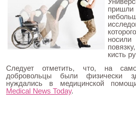
Универ
приш
небольш
исследо
которо
носил
повязку
кисть ру
Следует отметить, что, на сам
добровольцы были физически 
нуждались в медицинской помощ
Medical News Today
.