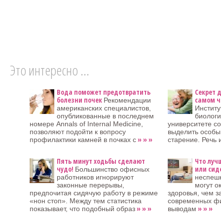
Это интересно ...
Вода поможет предотвратить
Секрет 
болезни почек
самом ч
Рекомендации
американских специалистов,
Институ
опубликованные в последнем
биолог
номере Annals of Internal Medicine,
университете с
позволяют подойти к вопросу
выделить особы
» » »
профилактики камней в почках с
старение. Речь 
Пять минут ходьбы сделают
Что луч
чудо!
или сид
Большинство офисных
работников игнорируют
неспеш
законные перерывы,
могут о
предпочитая сидячую работу в режиме
здоровья, чем з
«нон стоп». Между тем статистика
современных фи
» » »
» » »
показывает, что подобный образ
выводам