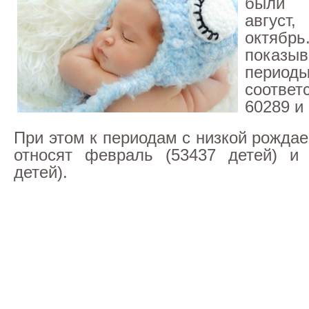
были
август
октябр
показыв
перио
соответ
60289 и
При этом к периодам с низкой рожда
относят февраль (53437 детей) и 
детей).