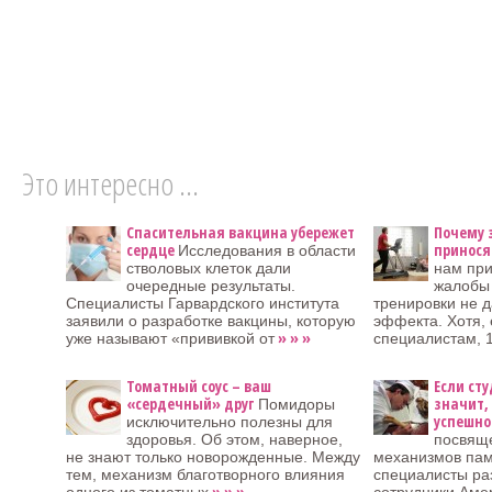
Это интересно ...
Спасительная вакцина убережет
Почему 
сердце
принося
Исследования в области
стволовых клеток дали
нам при
очередные результаты.
жалобы 
Специалисты Гарвардского института
тренировки не 
заявили о разработке вакцины, которую
эффекта. Хотя, 
» » »
уже называют «прививкой от
специалистам, 
Томатный соус – ваш
Если сту
«сердечный» друг
значит,
Помидоры
успешно
исключительно полезны для
здоровья. Об этом, наверное,
посвящ
не знают только новорожденные. Между
механизмов пам
тем, механизм благотворного влияния
специалисты ра
» » »