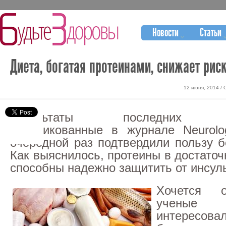
Новости
Статьи
Диета, богатая протеинами, снижает рис
12 июня, 2014 / 
Результаты последних исс
опубликованные в журнале Neurolo
очередной раз подтвердили пользу б
Как выяснилось, протеины в достато
способны надежно защитить от инсуль
Хочется о
учены
интересова