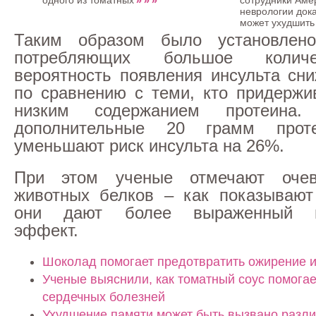
одного из томатных
сотрудники Аме
неврологии дока
может ухудшить
Таким образом было установлен
потребляющих большое количе
вероятность появления инсульта сн
по сравнению с теми, кто придержи
низким содержанием протеина.
дополнительные 20 грамм про
уменьшают риск инсульта на 26%.
При этом ученые отмечают очев
животных белков – как показывают
они дают более выраженный п
эффект.
Шоколад помогает предотвратить ожирение и
Ученые выяснили, как томатный соус помогае
сердечных болезней
Ухудшение памяти может быть вызвано разл