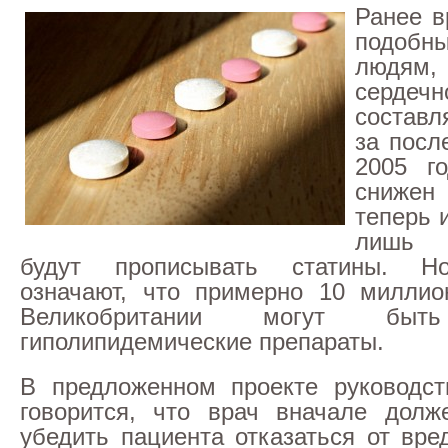
Ранее в
подобн
людям, 
сердеч
состав
за посл
2005 г
сниже
теперь 
лишь 
будут прописывать статины. Н
означают, что примерно 10 миллио
Великобритании могут быт
гиполипидемические препараты.
В предложенном проекте руководст
говорится, что врач вначале долж
убедить пациента отказаться от вре