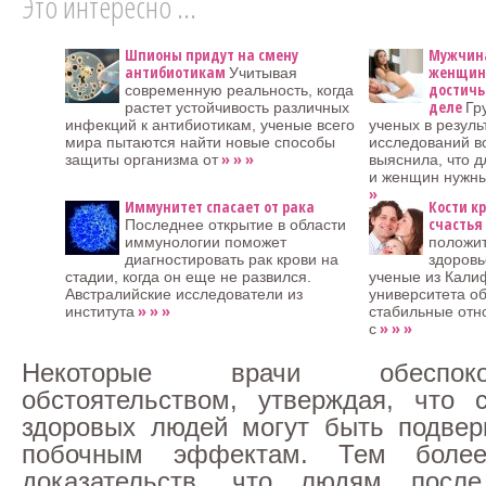
Это интересно ...
Шпионы придут на смену
Мужчина
антибиотикам
женщина
Учитывая
достичь
современную реальность, когда
деле
растет устойчивость различных
Гр
инфекций к антибиотикам, ученые всего
ученых в резуль
мира пытаются найти новые способы
исследований в
» » »
защиты организма от
выяснила, что д
и женщин нужн
»
Иммунитет спасает от рака
Кости к
счастья
Последнее открытие в области
иммунологии поможет
положит
диагностировать рак крови на
здоровь
стадии, когда он еще не развился.
ученые из Кали
Австралийские исследователи из
университета о
» » »
института
стабильные отн
» » »
с
Некоторые врачи обеспо
обстоятельством, утверждая, что 
здоровых людей могут быть подвер
побочным эффектам. Тем более
доказательств, что людям посл