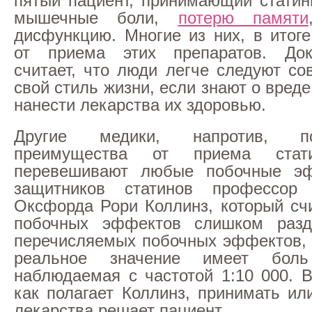
пятый пациент, принимающий статин
мышечные боли,
потерю памяти
дисфункцию. Многие из них, в итоге
от приема этих препаратов. До
считает, что люди легче следуют со
свой стиль жизни, если знают о вреде
нанести лекарства их здоровью.
Другие медики, напротив, по
преимущества от приема стат
перевешивают любые побочные э
защитников статинов профессор
Оксфорда Рори Коллинз, который сч
побочных эффектов слишком разд
перечисляемых побочных эффектов, 
реальное значение имеет бол
наблюдаемая с частотой 1:10 000. В
как полагает Коллинз, принимать ил
лекарства решает пациент.