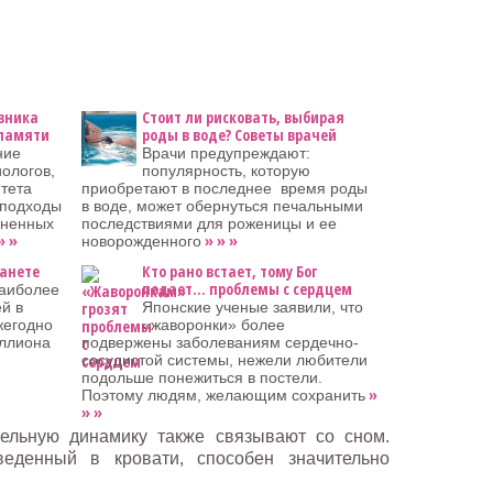
вника
Стоит ли рисковать, выбирая
 памяти
роды в воде? Советы врачей
ние
Врачи предупреждают:
ологов,
популярность, которую
тета
приобретают в последнее время роды
 подходы
в воде, может обернуться печальными
аненных
последствиями для роженицы и ее
» »
» » »
новорожденного
ланете
Кто рано встает, тому Бог
подает… проблемы с сердцем
наиболее
й в
Японские ученые заявили, что
жегодно
«жаворонки» более
иллиона
подвержены заболеваниям сердечно-
сосудистой системы, нежели любители
подольше понежиться в постели.
»
Поэтому людям, желающим сохранить
» »
ельную динамику также связывают со сном.
еденный в кровати, способен значительно