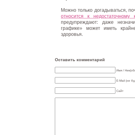
Можно только догадываться, п
относится к недостаточному 
предупреждают: даже незнач
графике» может иметь крайне
здоровья.
Оставить комментарий
Имя / Ник(об
E-Mail (не б
Сайт