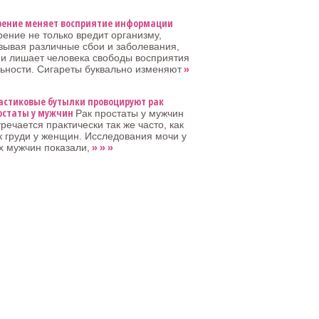
рение меняет восприятие информации
рение не только вредит организму,
зывая различные сбои и заболевания,
 и лишает человека свободы восприятия
»
ьности. Сигареты буквально изменяют
астиковые бутылки провоцируют рак
остаты у мужчин
Рак простаты у мужчин
тречается практически так же часто, как
к груди у женщин. Исследования мочи у
» » »
х мужчин показали,