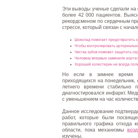
Эти выводы ученые сделали на 
более 42 000 пациентов. Выясн
рекордсменом по сердечным при
стрессе, который связан с начал
Шоколад помогает предотвратить 
Чтобы контролировать артериально
Чистка зубов поможет защитить се
Человеку впервые заменили аортал
Хороший холестерин не всегда пол
Но если в зимнее время ср
приходящихся на понедельник, 
летнего времени стабильно 
диагностировался инфаркт. Мед
с уменьшением на час количеств
Данное исследование подтверд
работ, которые были посвящ
правильного графика отхода к
области, пока механизмы
воз
изучены.