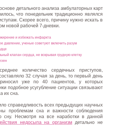
основе детального анализа амбулаторных карт
илось, что понедельник традиционно являлся
ступам. Скорее всего, причину нужно искать в
ом новой рабочей 7-дневки.
ожирение и избежать инфаркта
е давление, ученые советуют включить разум
рдце
ьный клапан сердца, не вскрывая грудную клетку
езен
еднее количество сердечных приступов,
составляло 32 случая за день, то первый день
приносил уже по 40 пациентов, у которых
ики подобное усугубление ситуации связывают
а их сна.
ило справедливость всех предыдущих научных
ены проблемам сна и важности соблюдения
о сну. Несмотря на все наработки в данной
действия недосыпа на организм
детально не