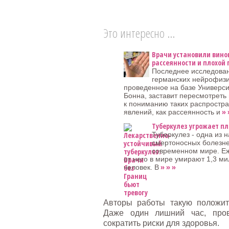
Это интересно ...
Врачи установили вино
рассеянности и плохой
Последнее исследова
германских нейрофизи
проведенное на базе Универси
Бонна, заставит пересмотреть
к пониманию таких распростр
» 
явлений, как рассеянность и
Туберкулез угрожает п
Туберкулез - одна из 
смертоносных болезне
современном мире. Е
от него в мире умирают 1,3 м
» » »
человек. В
Авторы работы такую положит
Даже один лишний час, пров
сократить риски для здоровья.