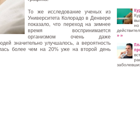
Ку
То же исследование ученых из
Ку
Университета Колорадо в Денвере
вы
показало, что переход на зимнее
но
время воспринимается
действител
» »
организмом очень даже
юдей значительно улучшалось, а вероятность
Пл
лась более чем на 20% уже на второй день
пр
вс
ра
заболевши