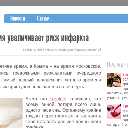
Новости
Статьи
мя увеличивает риск инфаркта
31 марта, 2014 / Наталья Малецкая, Редактор новостей
Последни
тнее время, а Крыма – на время московское,
лись тревожными результатами очередного
Уч
со
в самый первый понедельник летнего времени
да
ных приступов повышается на четверть.
пр
напитки, с
ученые уж
Агентство
Reuters
сообщает, что
всему виной потеря всего лишь
Кр
одного часа сна. Организму крайне
жи
ал
трудно перестроиться и заставить
од
себя вставать раньше привычного
лагерь. По
графика.