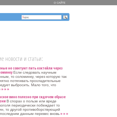
О САЙТЕ
е новости и статьи:
еные не советуют пить коктейли через
ломинку
Если следовать научным
нным, то соломинку, через которую так
иятно потягивать прохладительные
ледует выбросить. Мало того, что
» » »
е
асное вино полезно при сидячем образе
зни
В спорах о пользе или вреде
коголя периодически побеждает то
ин, то другой противоборствующий
» » »
 последним данным перевес вновь