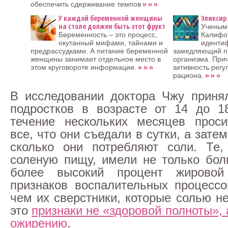
» » »
обеспечить сдерживание темпов
У каждой беременной женщины
Эликсир
на столе должен быть этот фрукт
Ученым
Беременность – это процесс,
Калифо
окутанный мифами, тайнами и
идентиф
предрассудками. А питание беременной
замедляющий п
женщины занимает отдельное место в
организма. Прич
» » »
этом круговороте информации.
активность регу
» » »
рациона.
В исследовании доктора Чжу приня
подростков в возрасте от 14 до 1
течение нескольких месяцев проси
все, что они съедали в сутки, а зате
сколько они потребляют соли. Те,
соленую пищу, имели не только бол
более высокий процент жировой
признаков воспалительных процессо
чем их сверстники, которые солью н
это
признаки не «здоровой полноты», 
ожирению
.