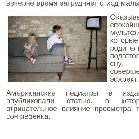
вечерне время затрудняет отход малы
Оказы
спокойн
мультф
которы
родит
подгото
сну,
соверш
эффект.
Американские педиатры в издан
опубликовали статью, в кото
отрицательное влияние просмотра 
сон ребенка.