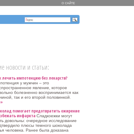
О САЙТЕ
е новости и статьи:
к лечить импотенцию без лекарств?
потенция у мужчин – это
спространенное явление, которое
вольно болезненно воспринимается как
иной, так и его второй половинкой.
 »
колад помогает предотвратить ожирение
избежать инфаркта
Сладкоежки могут
ть довольны: очередное исследование
дтвердило плюсы темного шоколада
ья человека. Ранее была доказана