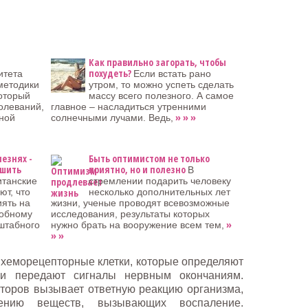
Как правильно загорать, чтобы
похудеть?
итета
Если встать рано
методики
утром, то можно успеть сделать
который
массу всего полезного. А самое
олеваний,
главное – насладиться утренними
» » »
ной
солнечными лучами. Ведь,
лезнях -
Быть оптимистом не только
ушить
приятно, но и полезно
В
итанские
стремлении подарить человеку
ют, что
несколько дополнительных лет
иять на
жизни, ученые проводят всевозможные
добному
исследования, результаты которых
»
штабного
нужно брать на вооружение всем тем,
» »
хеморецепторные клетки, которые определяют
 и передают сигналы нервным окончаниям.
торов вызывает ответную реакцию организма,
ению веществ, вызывающих воспаление.