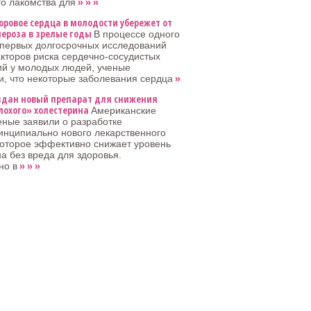
» » »
го лакомства для
оровое сердца в молодости убережет от
лероза в зрелые годы
В процессе одного
 первых долгосрочных исследований
кторов риска сердечно-сосудистых
ий у молодых людей, ученые
»
, что некоторые заболевания сердца
здан новый препарат для снижения
лохого» холестерина
Американские
еные заявили о разработке
инципиально нового лекарственного
которое эффективно снижает уровень
а без вреда для здоровья.
» » »
но в