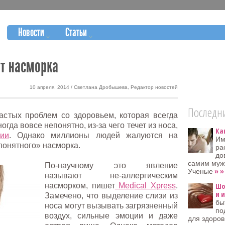
Новости
Статьи
т насморка
10 апреля, 2014 / Светлана Дробышева, Редактор новостей
Последни
астых проблем со здоровьем, которая всегда
огда вовсе непонятно, из-за чего течет из носа,
Ка
гии
. Однако миллионы людей жалуются на
Им
понятного» насморка.
ра
до
самим мужч
По-научному это явление
» »
Ученые
называют не-аллергическим
насморком, пишет
Medical Xpress
.
Шо
и 
Замечено, что выделение слизи из
бы
носа могут вызывать загрязненный
по
воздух, сильные эмоции и даже
для здоров