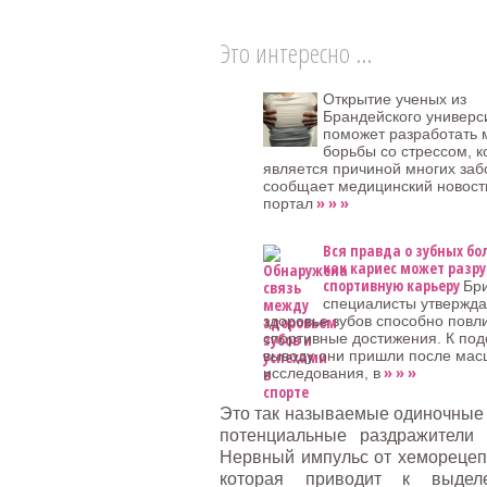
Это интересно ...
Открытие ученых из
Брандейского универс
поможет разработать 
борьбы со стрессом, 
является причиной многих заб
сообщает медицинский новост
» » »
портал
Вся правда о зубных бо
как кариес может разр
спортивную карьеру
Бр
специалисты утвержда
здоровье зубов способно повл
спортивные достижения. К по
выводу они пришли после мас
» » »
исследования, в
Это так называемые одиночные 
потенциальные раздражители
Нервный импульс от хеморецеп
которая приводит к выдел