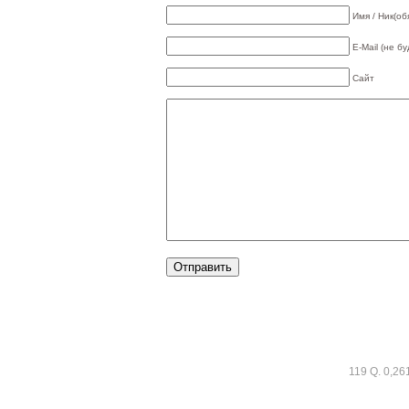
Имя / Ник(об
E-Mail (не б
Сайт
119 Q. 0,26