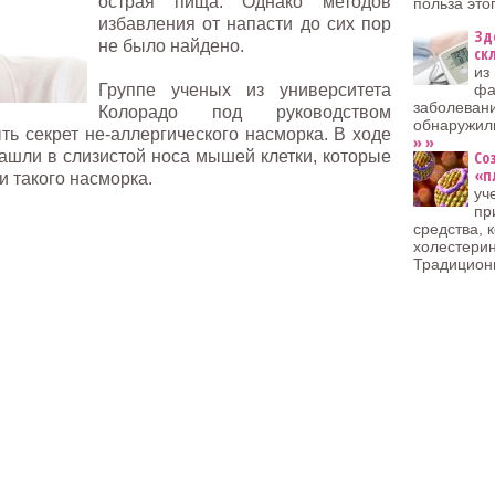
острая пища. Однако методов
польза это
избавления от напасти до сих пор
Зд
не было найдено.
ск
из
Группе ученых из университета
фа
заболеван
Колорадо под руководством
обнаружили
ть секрет не-аллергического насморка. В ходе
» »
ашли в слизистой носа мышей клетки, которые
Со
«п
и такого насморка.
уч
пр
средства, 
холестерин
Традицион