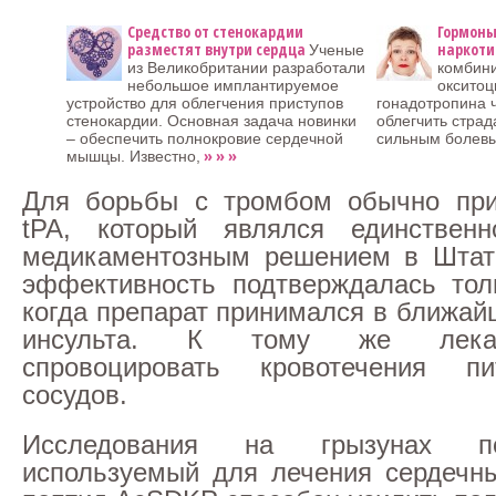
Средство от стенокардии
Гормоны
разместят внутри сердца
наркоти
Ученые
из Великобритании разработали
комбин
небольшое имплантируемое
окситоц
устройство для облегчения приступов
гонадотропина 
стенокардии. Основная задача новинки
облегчить страд
– обеспечить полнокровие сердечной
сильным болев
» » »
мышцы. Известно,
Для борьбы с тромбом обычно при
tPA, который являлся единствен
медикаментозным решением в Штата
эффективность подтверждалась тол
когда препарат принимался в ближай
инсульта. К тому же лека
спровоцировать кровотечения п
сосудов.
Исследования на грызунах по
используемый для лечения сердечн