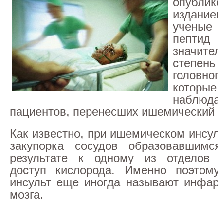
опублик
издан
ученые 
пепт
значит
степен
голов
кот
набл
пациентов, перенесших ишемический 
Как известно, при ишемическом инсу
закупорка сосудов образовавшим
результате к одному из отделов 
доступ кислорода. Именно поэтом
инсульт еще иногда называют инфар
мозга.