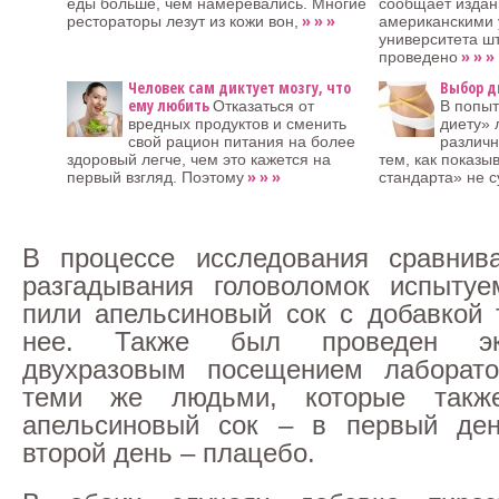
еды больше, чем намеревались. Многие
сообщает издани
» » »
рестораторы лезут из кожи вон,
американскими 
университета ш
» » »
проведено
Человек сам диктует мозгу, что
Выбор д
ему любить
Отказаться от
В попыт
вредных продуктов и сменить
диету» 
свой рацион питания на более
различн
здоровый легче, чем это кажется на
тем, как показы
» » »
первый взгляд. Поэтому
стандарта» не с
В процессе исследования сравнива
разгадывания головоломок испытуе
пили апельсиновый сок с добавкой 
нее. Также был проведен эк
двухразовым посещением лаборат
теми же людьми, которые также
апельсиновый сок – в первый ден
второй день – плацебо.