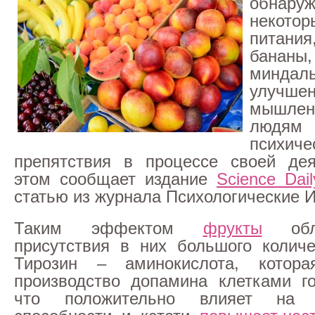
обнар
некото
питани
банан
миндаль
улучшен
мышлен
людям
психиче
препятствия в процессе своей дея
этом сообщает издание
Science Dail
статью из журнала Психологические 
Таким эффектом
фрукты
обла
присутствия в них большого количе
Тирозин – аминокислота, котора
производство допамина клетками го
что положительно влияет на 