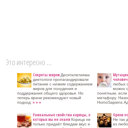
Это интересно ...
Секреты жиров
Мутации
Десятилетиями
человеч
диетологи пропагандировали
питание с низким содержанием
любых 
жиров для похудения и
можно с
поддержания общего здоровья. Но
понятным, если
теперь врачи рекомендуют новый
метафору. Назо
» » »
подход:
HomoSapiens Ад
Уникальные свойства корицы, о
Орехи п
которых вы не знали
Корица не
Не так 
только придаёт блюдам вкус и
из любо