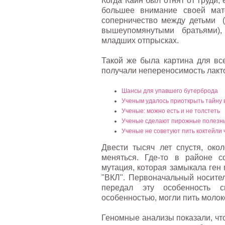
Когда Каин был отнят от груди,
большее внимание своей мат
соперничество между детьми (
вышеупомянутыми братьями)
младших отпрысках.
Такой же была картина для вс
получали непереносимость лакто
Шансы для упавшего бутерброда
Ученым удалось приоткрыть тайну в
Ученые: можно есть и не толстеть
Ученые сделают пирожные полезн
Ученые не советуют пить коктейли 
Двести тысяч лет спустя, око
меняться. Где-то в районе с
мутация, которая замыкала ген
"ВКЛ". Первоначальный носител
передал эту особенность 
особенностью, могли пить молок
Геномные анализы показали, что 