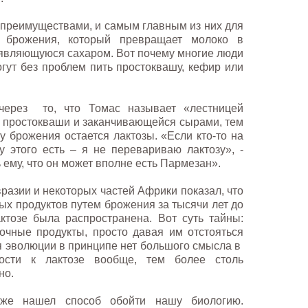
преимуществами, и самым главным из них для
 брожения, который превращает молоко в
, являющуюся сахаром. Вот почему многие люди
гут без проблем пить простоквашу, кефир или
через то, что Томас называет «лестницей
 простокваши и заканчивающейся сырами, тем
у брожения остается лактозы. «Если кто-то на
у этого есть – я не перевариваю лактозу», -
ь ему, что он может вполне есть Пармезан».
разии и некоторых частей Африки показал, что
ых продуктов путем брожения за тысячи лет до
актозе была распространена. Вот суть тайны:
очные продукты, просто давая им отстояться
ля эволюции в принципе нет большого смысла в
вости к лактозе вообще, тем более столь
но.
уже нашел способ обойти нашу биологию.