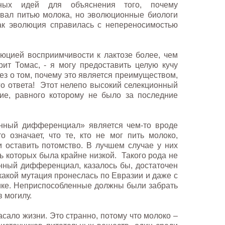
ных идей для объяснения того, почему
овал питью молока, но эволюционные биологи
ак эволюция справилась с непереносимостью
юцией восприимчивости к лактозе более, чем
орит Томас, - я могу предоставить целую кучу
ез о том, почему это является преимуществом,
го ответа! Этот нелепо высокий селекционный
ие, равного которому не было за последние
нный дифференциал» является чем-то вроде
 означает, что те, кто не мог пить молоко,
и оставить потомство. В лучшем случае у них
 которых была крайне низкой. Такого рода не
онный дифференциал, казалось бы, достаточен
 какой мутация пронеслась по Евразии и даже с
ке. Неприспособленные должны были забрать
 могилу.
пасало жизни. Это странно, потому что молоко –