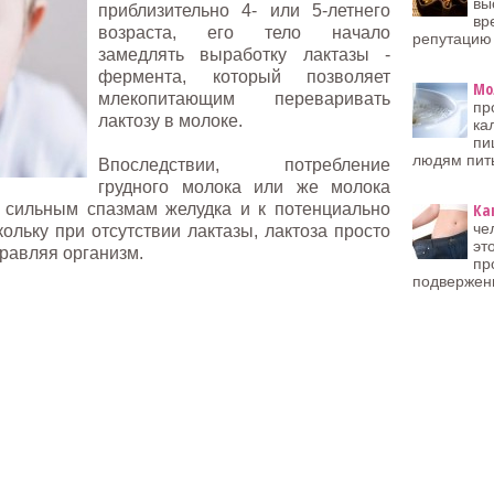
вы
приблизительно 4- или 5-летнего
вр
возраста, его тело начало
репутацию
замедлять выработку лактазы -
фермента, который позволяет
Мо
млекопитающим переваривать
пр
лактозу в молоке.
ка
пи
людям пит
Впоследствии, потребление
грудного молока или же молока
 сильным спазмам желудка и к потенциально
Ка
че
ольку при отсутствии лактазы, лактоза просто
эт
травляя организм.
пр
подвержен