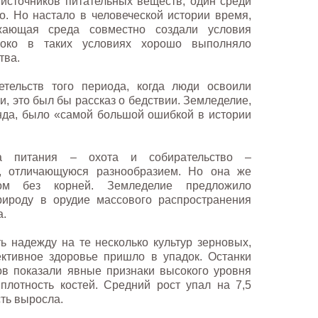
з источников питательных веществ, один среди
во. Но настало в человеческой истории время,
жающая среда совместно создали условия
локо в таких условиях хорошо выполняло
тва.
етельств того периода, когда люди освоили
и, это был бы рассказ о бедствии. Земледелие,
да, было «самой большой ошибкой в истории
а питания – охота и собирательство –
у, отличающуюся разнообразием. Но она же
м без корней. Земледелие предложило
рироду в орудие массового распространения
а.
ть надежду на те несколько культур зерновых,
ктивное здоровье пришло в упадок. Останки
в показали явные признаки высокого уровня
плотность костей. Средний рост упал на 7,5
сть выросла.