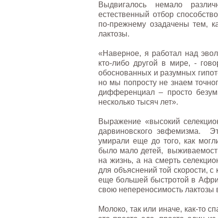
Выдвигалось немало различ
естественный отбор способств
по-прежнему озадачены тем, к
лактозы.
«Наверное, я работал над эвол
кто-либо другой в мире, - гов
обоснованных и разумных гипот
но мы попросту не знаем точно
дифференциал – просто безум
несколько тысяч лет».
Выражение «высокий селекцио
дарвиновского эвфемизма. Это
умирали еще до того, как могл
было мало детей, выживаемость
на жизнь, а на смерть селекци
для объяснений той скорости, с
еще большей быстротой в Афри
свою непереносимость лактозы в
Молоко, так или иначе, как-то с