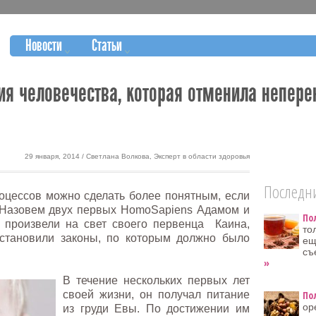
Новости
Статьи
я человечества, которая отменила непере
29 января, 2014 / Светлана Волкова, Эксперт в области здоровья
Последни
цессов можно сделать более понятным, если
 Назовем двух первых HomoSapiens Адамом и
По
и произвели на свет своего первенца Каина,
то
становили законы, по которым должно было
ещ
съ
»
В течение нескольких первых лет
своей жизни, он получал питание
По
ор
из груди Евы. По достижении им