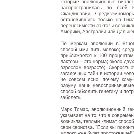
которые эволюционные биолог
распространилась по всей Е
Скандинавии, Средиземномор
остановившись только на Гима
переносимости лактозы возникли
Америки, Австралии или Дальнег
По меркам эволюции в мгнов
способными пить молоко; среди
приближается к 100 процентам
лактозы – это норма; около дву
взрослом возрасте). Скорость 
загадочных тайн в истории чело
не совсем ясно, почему кому
разуму, наши невосприимчивые
способ обходить генетику и пот
заболеть.
Марк Томас, эволюционный ген
указывает на то, что в современ
возникла, теплый климат способ
свои свойства. "Если вы подоите 
молоко уже будет простоквашей"