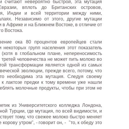
и считают невероятно быстрой, эта мутация
вразии, вплоть до Британских островов,
ья, Индии и всей территории между ними,
лаях. Независимо от этого, другие мутации
 в Африке и на Ближнем Востоке, в отличие от
о Востока.
ение ока 80 процентов европейцев стали
 некоторых групп населения этот показатель
 (хотя в глобальном плане, непереносимость
х третей человечества не может пить молоко во
этой трансформации является одной из самых
веческой эволюции, прежде всего, потому, что
-то необходима эта мутация. Следуя своему
 к лактозе предки к тому времени уже нашли
реблять молочные продукты, чтобы при этом не
етик из Университетского колледжа Лондона,
ной Турции, где мутация, по всей видимости, и
ствует тому, что свежее молоко быстро меняет
корову утром", - говорит он, - "то, к обеду это
.