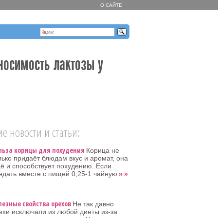
О САЙТЕ
носимость лактозы у
е новости и статьи:
льза корицы для похудения
Корица не
лько придаёт блюдам вкус и аромат, она
ё и способствует похудению. Если
» »
едать вместе с пищей 0,25-1 чайную
лезные свойства орехов
Не так давно
ехи исключали из любой диеты из-за