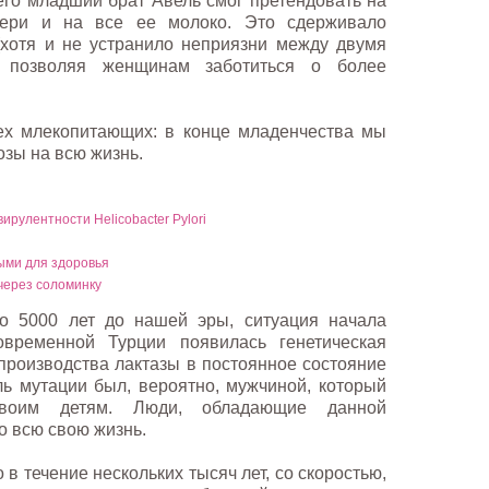
 его младший брат Авель смог претендовать на
ери и на все ее молоко. Это сдерживало
хотя и не устранило неприязни между двумя
, позволяя женщинам заботиться о более
ех млекопитающих: в конце младенчества мы
зы на всю жизнь.
ирулентности Helicobacter Pylori
ыми для здоровья
через соломинку
ло 5000 лет до нашей эры, ситуация начала
овременной Турции появилась генетическая
 производства лактазы в постоянное состояние
ь мутации был, вероятно, мужчиной, который
своим детям. Люди, обладающие данной
о всю свою жизнь.
в течение нескольких тысяч лет, со скоростью,