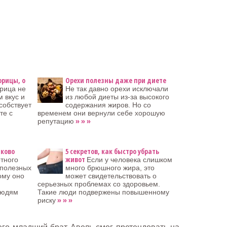
орицы, о
Орехи полезны даже при диете
рица не
Не так давно орехи исключали
 вкус и
из любой диеты из-за высокого
собствует
содержания жиров. Но со
те с
временем они вернули себе хорошую
» » »
репутацию
аково
5 секретов, как быстро убрать
живот
тного
Если у человека слишком
 полезных
много брюшного жира, это
ому оно
может свидетельствовать о
серьезных проблемах со здоровьем.
людям
Такие люди подвержены повышенному
» » »
риску