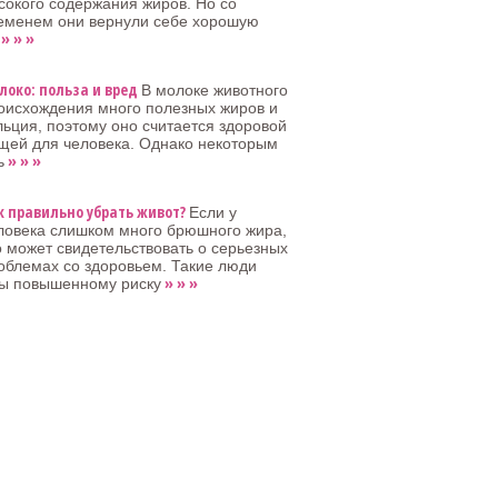
сокого содержания жиров. Но со
еменем они вернули себе хорошую
» » »
локо: польза и вред
В молоке животного
оисхождения много полезных жиров и
льция, поэтому оно считается здоровой
щей для человека. Однако некоторым
» » »
ь
к правильно убрать живот?
Если у
ловека слишком много брюшного жира,
о может свидетельствовать о серьезных
облемах со здоровьем. Такие люди
» » »
ы повышенному риску