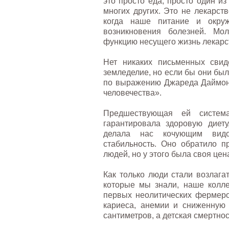
это просто еда, просто один и
многих других. Это не лекарст
когда наше питание и окру
возникновения болезней. Мо
функцию несущего жизнь лекарс
Нет никаких письменных свид
земледелие, но если бы они был
по выражению Джареда Даймон
человечества».
Предшествующая ей систем
гарантировала здоровую диет
делала нас кочующим видо
стабильность. Оно обратило п
людей, но у этого была своя цен
Как только люди стали возлага
которые мы знали, наше колле
первых неолитических фермеро
кариеса, анемии и сниженную 
сантиметров, а детская смертно