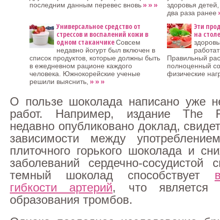
» » »
последним данным перевес вновь
здоровья детей
»
два раза ранее
Универсальное средство от
Эти про
стрессов и воспалений кожи в
на стол
одном стаканчике
Совсем
здоровы
недавно йогурт был включен в
работат
список продуктов, которые должны быть
Правильный рас
в ежедневном рационе каждого
полноценный со
человека. Южнокорейские ученые
физические наг
» » »
решили выяснить,
О пользе шоколада написано уже н
работ. Например, издание The 
недавно опубликовано доклад, свиде
зависимости между употреблением
плиточного горького шоколада и сн
заболеваний сердечно-сосудистой 
темный шоколад способствует
гибкости артерий
, что является 
образования тромбов.