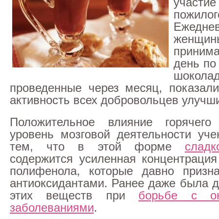
участ
пожило
Ежедне
женщи
приним
день по
шокола
проведенные через месяц, показали
активность всех добровольцев улучш
Положительное влияние горячег
уровень мозговой деятельности уч
тем, что в этой форме
сладк
содержится усиленная концентраци
полифенола, которые давно призн
антиоксидантами. Ранее даже была д
этих веществ при
борьбе с он
заболеваниями
.