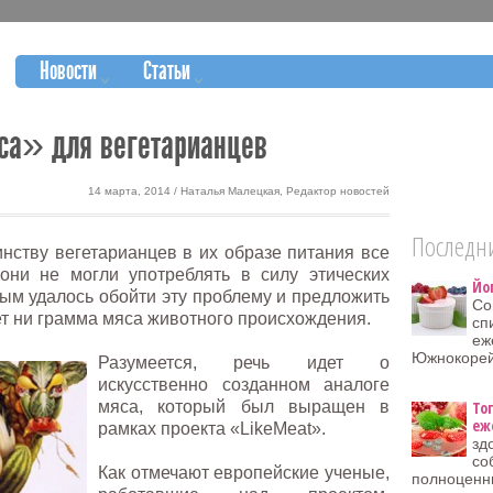
Новости
Статьи
са» для вегетарианцев
14 марта, 2014 / Наталья Малецкая, Редактор новостей
Последни
нству вегетарианцев в их образе питания все
они не могли употреблять в силу этических
Йо
ым удалось обойти эту проблему и предложить
Со
ет ни грамма мяса животного происхождения.
сп
еж
Южнокорей
Разумеется, речь идет о
искусственно созданном аналоге
мяса, который был выращен в
То
еж
рамках проекта «LikeMeat».
зд
со
Как отмечают европейские ученые,
полноценн