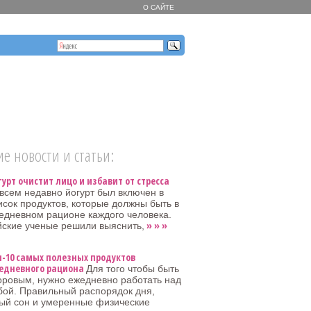
О САЙТЕ
е новости и статьи:
гурт очистит лицо и избавит от стресса
всем недавно йогурт был включен в
исок продуктов, которые должны быть в
едневном рационе каждого человека.
» » »
ские ученые решили выяснить,
п-10 самых полезных продуктов
едневного рациона
Для того чтобы быть
оровым, нужно ежедневно работать над
бой. Правильный распорядок дня,
ый сон и умеренные физические