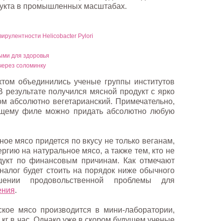
дукта в промышленных масштабах.
ирулентности Helicobacter Pylori
ыми для здоровья
через соломинку
том объединились ученые группы институтов
В результате получился мясной продукт с ярко
м абсолютно вегетарианский. Примечательно,
ущему филе можно придать абсолютно любую
ное мясо придется по вкусу не только веганам,
ргию на натуральное мясо, а также тем, кто не
дукт по финансовым причинам. Как отмечают
налог будет стоить на порядок ниже обычного
ении продовольственной проблемы для
ения
.
кое мясо производится в мини-лаборатории,
 кг в час. Однако уже в скором будущем ученые