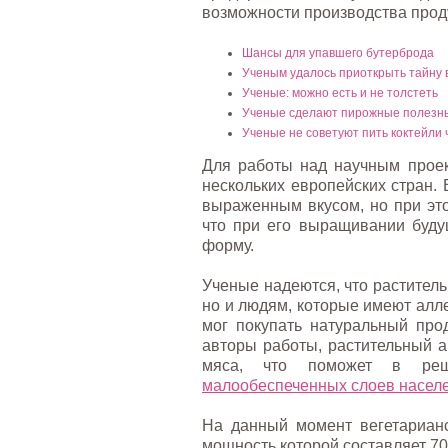
возможности производства про
Шансы для упавшего бутерброда
Ученым удалось приоткрыть тайну в
Ученые: можно есть и не толстеть
Ученые сделают пирожные полезн
Ученые не советуют пить коктейли 
Для работы над научным проек
нескольких европейских стран. 
выраженным вкусом, но при это
что при его выращивании буд
форму.
Ученые надеются, что раститель
но и людям, которые имеют алле
мог покупать натуральный про
авторы работы, растительный а
мяса, что поможет в реш
малообеспеченных слоев насел
На данный момент вегетарианс
мощность которой составляет 70