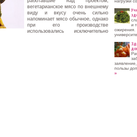
работавшие над проектом,
нагрузки с
вегетарианское мясо по внешнему
Уч
виду и вкусу очень сильно
зд
напоминает мясо обычное, однако
сл
при его производстве
и 
ожирения. 
использовались исключительно
университ
Зд
до
Ра
за
заявление,
пользы до
»