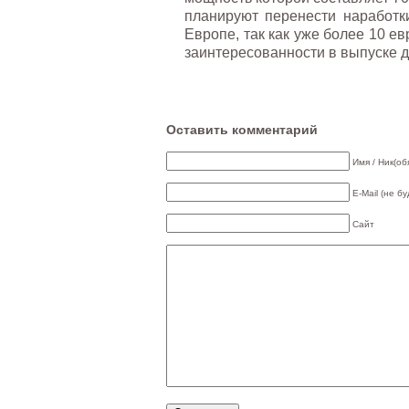
планируют перенести наработк
Европе, так как уже более 10 е
заинтересованности в выпуске д
Оставить комментарий
Имя / Ник(об
E-Mail (не б
Сайт