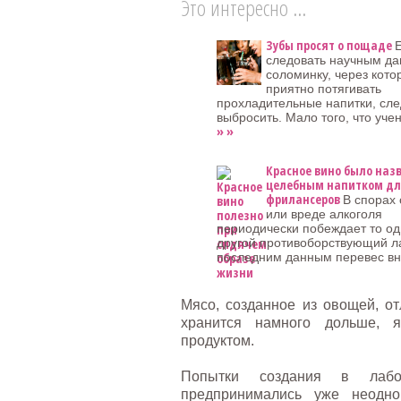
Это интересно ...
Зубы просят о пощаде
следовать научным да
соломинку, через кото
приятно потягивать
прохладительные напитки, сле
выбросить. Мало того, что уче
» »
Красное вино было наз
целебным напитком д
фрилансеров
В спорах 
или вреде алкоголя
периодически побеждает то од
другой противоборствующий л
последним данным перевес вн
Мясо, созданное из овощей, от
хранится намного дольше, 
продуктом.
Попытки создания в лабор
предпринимались уже неодно