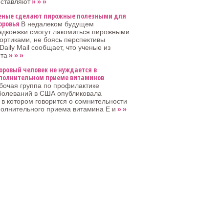
» » »
оставляют
еные сделают пирожные полезными для
оровья
В недалеком будущем
адкоежки смогут лакомиться пирожными
тортиками, не боясь перспективы
Daily Mail сообщает, что ученые из
» » »
ета
оровый человек не нуждается в
полнительном приеме витаминов
бочая группа по профилактике
болеваний в США опубликовала
 в котором говорится о сомнительности
» »
полнительного приема витамина Е и