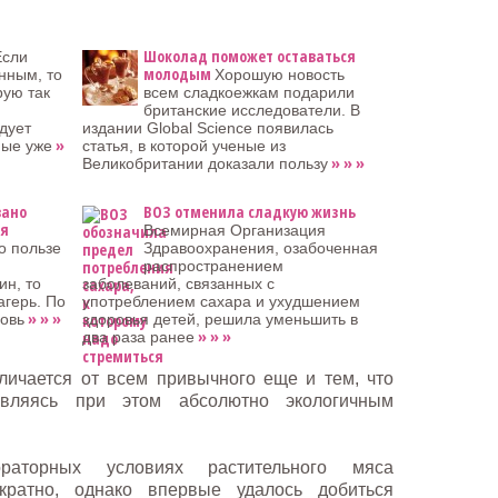
Шоколад поможет оставаться
Если
молодым
нным, то
Хорошую новость
рую так
всем сладкоежкам подарили
британские исследователи. В
дует
издании Global Science появилась
»
ные уже
статья, в которой ученые из
» » »
Великобритании доказали пользу
вано
ВОЗ отменила сладкую жизнь
ля
Всемирная Организация
о пользе
Здравоохранения, озабоченная
распространением
ин, то
заболеваний, связанных с
агерь. По
употреблением сахара и ухудшением
» » »
овь
здоровья детей, решила уменьшить в
» » »
два раза ранее
личается от всем привычного еще и тем, что
являясь при этом абсолютно экологичным
аторных условиях растительного мяса
кратно, однако впервые удалось добиться