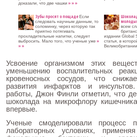
» » »
доказали, что две чашки
Зубы просят о пощаде
Шоколад
Если
молоды
следовать научным данным, то
соломинку, через которую так
всем с
приятно потягивать
британс
прохладительные напитки, следует
издании Global 
»
выбросить. Мало того, что ученые уже
статья, в котор
» »
Великобритании
Усвоение организмом этих вещес
уменьшению воспалительных реак
кровеносных сосудов, что снижае
развития инфарктов и инсультов.
работы, Джон Финли отметил, что де
шоколада на микрофлору кишечника
впервые.
Ученые смоделировали процесс 
лабораторных условиях, примен