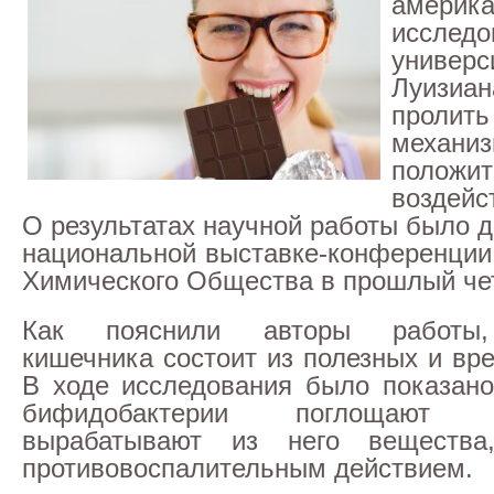
америка
иссле
универ
Луизи
проли
механи
положит
воздейс
О результатах научной работы было 
национальной выставке-конференции
Химического Общества в прошлый чет
Как пояснили авторы работы,
кишечника состоит из полезных и вр
В ходе исследования было показано
бифидобактерии поглощают
вырабатывают из него вещества
противовоспалительным действием.